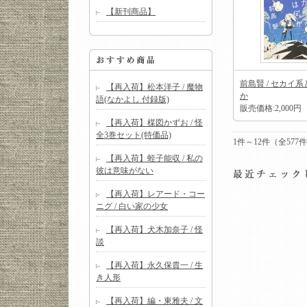
【新刊商品】
前島賢 / セカイ
【再入荷】松本洋子 / 魔物
か
語(なかよし 付録版)
販売価格:2,000円
【再入荷】楳図かずお / 怪
全3巻セット(特価品)
1件～12件（全57
【再入荷】蛭子能収 / 私の
彼は意味がない
【再入荷】レアード・コー
ニグ / 白い家の少女
【再入荷】犬木加奈子 / 怪
談
【再入荷】永久保貴一 / 生
き人形
【再入荷】編・東雅夫 / 文