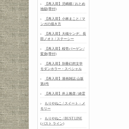
【再入荷】児嶋都 / おとめ
地獄(帯付)
【再入荷】小林まこと / マ
ンガの描き方
【再入荷】大槻ケンヂ、長
田ノオト / ステーシー
【再入荷】桜壱バーゲン /
変身(帯付)
【再入荷】別冊幻想文学
モダンホラー・スペシャル
【再入荷】漫画雑誌 山坂
第4号
【再入荷】井上雅彦 / 綺霊
もりやねこ / スイート・メ
モリー
もりやねこ / BUST LINE
(バスト ライン)