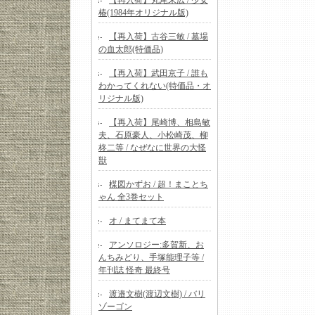
【再入荷】丸尾末広 / 少女
椿(1984年オリジナル版)
【再入荷】古谷三敏 / 墓場
の血太郎(特価品)
【再入荷】武田京子 / 誰も
わかってくれない(特価品・オ
リジナル版)
【再入荷】尾崎博、相島敏
夫、石原豪人、小松崎茂、柳
柊二等 / なぜなに世界の大怪
獣
楳図かずお / 超！まことち
ゃん 全3巻セット
オ / まてまて本
アンソロジー:多賀新、お
んちみどり、手塚能理子等 /
年刊誌 怪奇 最終号
渡邉文樹(渡辺文樹) / バリ
ゾーゴン