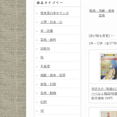
映画・演劇・身体
怪奇系の本やマンガ
芸術
人間・社会・心
本・読書
[並び順を変更] >
芸術・創作
1件～12件（全57
詩歌句
性
不条理
残酷・猟奇・犯罪
妖怪・幻獣
寺沢大介 / 歌曲の
自然・動物
ーベルト物語(特価
販売価格:100円
幻想
SF