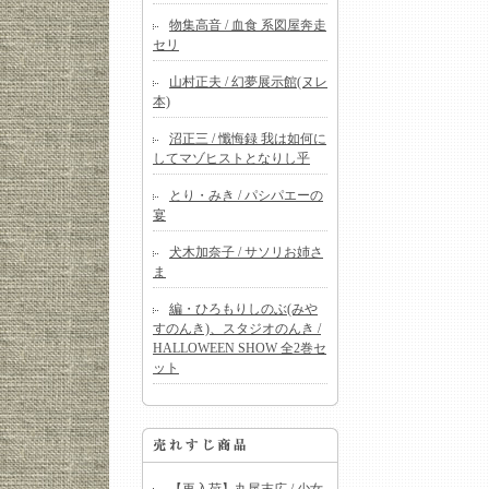
物集高音 / 血食 系図屋奔走
セリ
山村正夫 / 幻夢展示館(ヌレ
本)
沼正三 / 懺悔録 我は如何に
してマゾヒストとなりし乎
とり・みき / パシパエーの
宴
犬木加奈子 / サソリお姉さ
ま
編・ひろもりしのぶ(みや
すのんき)、スタジオのんき /
HALLOWEEN SHOW 全2巻セ
ット