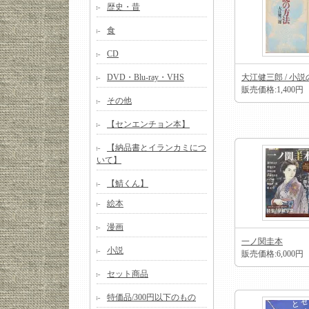
歴史・昔
食
CD
DVD・Blu-ray・VHS
大江健三郎 / 小
販売価格:1,400円
その他
【センエンチョン本】
【納品書とイランカミにつ
いて】
【鯖くん】
絵本
漫画
一ノ関圭本
小説
販売価格:6,000円
セット商品
特価品/300円以下のもの