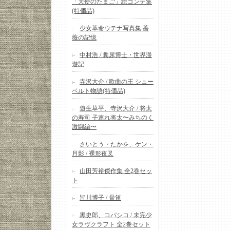
「天使のたまご」絵コンテ集
(特価品)
少女革命ウテナ写真集 薔
薇の記憶
中村浩 / 糞尿博士・世界漫
遊記
寺沢大介 / 歌曲の王 シュー
ベルト物語(特価品)
遊生草平、寺沢大介 / 将太
の寿司 子連れ将太〜みちのく
激闘編〜
さいとう・たかを、ケン・
月影 / 裸形夜叉
山田芳裕傑作集 全2巻セッ
ト
皆川博子 / 骨笛
黒史郎、コバシコ / 未完少
女ラヴクラフト 全2巻セット