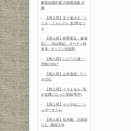
豪怪談傑作選 川端康成集 片
腕
【再入荷】五十嵐大介 / リ
トル・フォレスト 全2巻セッ
ト
【再入荷】町野変丸、板場
広し、内山亜紀、ダーティ松
本等 / ダップン倶楽部
【再入荷】いけうち誠一 /
恐怖の叫び
【再入荷】山本直樹 / ラジ
オの仏
【再入荷】ぐりえるも / 私
が全裸になった理由(帯付)
【再入荷】もりやねこ / シ
ュガータイム
【再入荷】松本隆、大前田
りん / 微熱少年