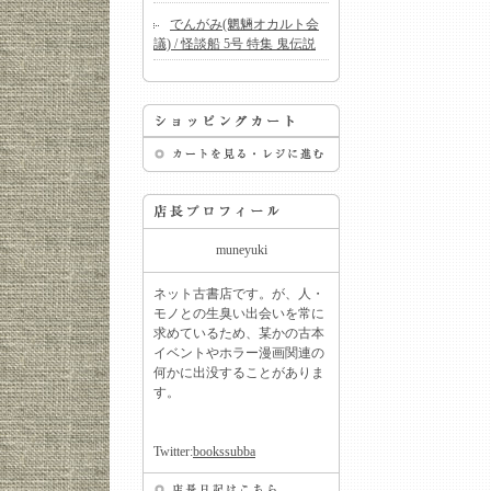
でんがみ(魍魎オカルト会
議) / 怪談船 5号 特集 鬼伝説
muneyuki
ネット古書店です。が、人・
モノとの生臭い出会いを常に
求めているため、某かの古本
イベントやホラー漫画関連の
何かに出没することがありま
す。
Twitter:
bookssubba