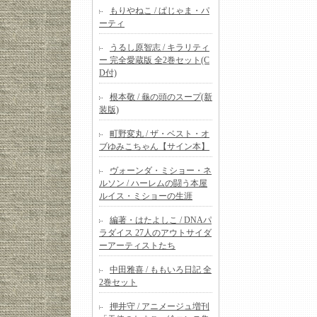
もりやねこ / ぱじゃま・パ
ーティ
うるし原智志 / キラリティ
ー 完全愛蔵版 全2巻セット(C
D付)
根本敬 / 龜の頭のスープ(新
装版)
町野変丸 / ザ・ベスト・オ
ブゆみこちゃん【サイン本】
ヴォーンダ・ミショー・ネ
ルソン / ハーレムの闘う本屋
ルイス・ミショーの生涯
編著・はたよしこ / DNAパ
ラダイス 27人のアウトサイダ
ーアーティストたち
中田雅喜 / ももいろ日記 全
2巻セット
押井守 / アニメージュ増刊