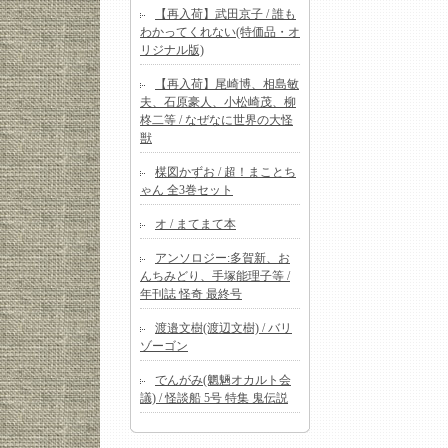
【再入荷】武田京子 / 誰も
わかってくれない(特価品・オ
リジナル版)
【再入荷】尾崎博、相島敏
夫、石原豪人、小松崎茂、柳
柊二等 / なぜなに世界の大怪
獣
楳図かずお / 超！まことち
ゃん 全3巻セット
オ / まてまて本
アンソロジー:多賀新、お
んちみどり、手塚能理子等 /
年刊誌 怪奇 最終号
渡邉文樹(渡辺文樹) / バリ
ゾーゴン
でんがみ(魍魎オカルト会
議) / 怪談船 5号 特集 鬼伝説