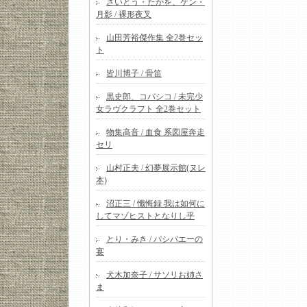
さいとう・たかを、ケン・
月影 / 裸形夜叉
山田芳裕傑作集 全2巻セッ
ト
皆川博子 / 骨笛
黒史郎、コバシコ / 未完少
女ラヴクラフト 全2巻セット
物集高音 / 血食 系図屋奔走
セリ
山村正夫 / 幻夢展示館(ヌレ
本)
沼正三 / 懺悔録 我は如何に
してマゾヒストとなりし乎
とり・みき / パシパエーの
宴
犬木加奈子 / サソリお姉さ
ま