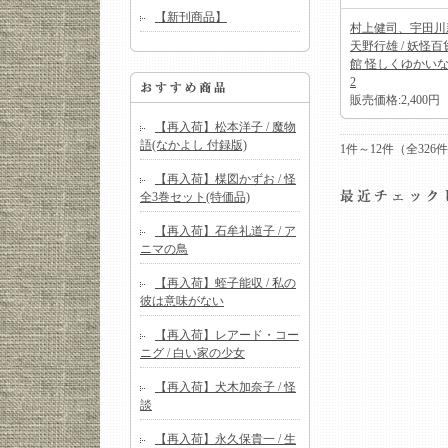
【新刊商品】
村上健司、宇田川
天野行雄 / 妖怪百
館 怪しくゆかい
2
販売価格:2,400円
【再入荷】松本洋子 / 魔物
語(なかよし 付録版)
1件～12件（全32
【再入荷】楳図かずお / 怪
全3巻セット(特価品)
【再入荷】石牟礼道子 / ア
ニマの鳥
【再入荷】蛭子能収 / 私の
彼は意味がない
【再入荷】レアード・コー
ニグ / 白い家の少女
【再入荷】犬木加奈子 / 怪
談
【再入荷】永久保貴一 / 生