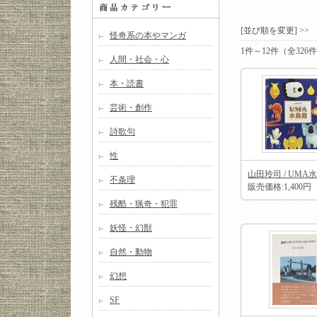
[並び順を変更] >
怪奇系の本やマンガ
1件～12件（全32
人間・社会・心
本・読書
芸術・創作
詩歌句
性
山田玲司 / UMA
不条理
販売価格:1,400円
残酷・猟奇・犯罪
妖怪・幻獣
自然・動物
幻想
SF