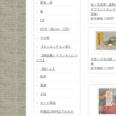
歴史・昔
佐々木喜善 / 遠
キワラシとオシラ
食
装版)
販売価格:2,000円
CD
DVD・Blu-ray・VHS
その他
【センエンチョン本】
【納品書とイランカミにつ
水木しげるの続・
いて】
典
販売価格:2,100円
【鯖くん】
絵本
漫画
小説
セット商品
特価品/300円以下のもの