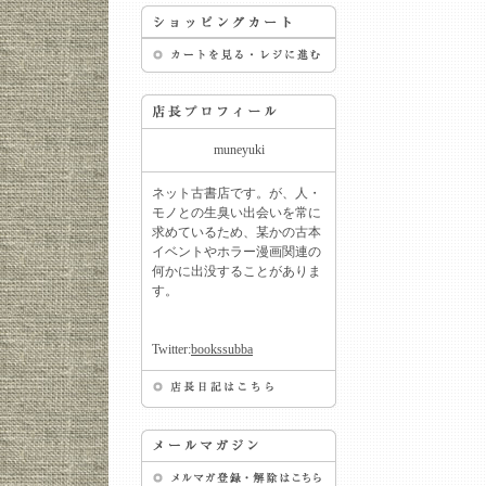
muneyuki
ネット古書店です。が、人・
モノとの生臭い出会いを常に
求めているため、某かの古本
イベントやホラー漫画関連の
何かに出没することがありま
す。
Twitter:
bookssubba