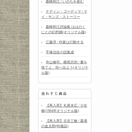
森崎和江 / いのちを産む
ナディン・ゴーディマ / マ
イ・サンズ・ストーリー
森崎和江評論集 ははのく
にとの幻想婚(オリジナル版)
江藤淳 / 作家は行動する
手塚治虫小説集成
寺山修司、横尾忠則 / 書を
捨てよ、街へ出よう(オリジナ
ル版)
【再入荷】丸尾末広 / 少女
椿(1984年オリジナル版)
【再入荷】古谷三敏 / 墓場
の血太郎(特価品)