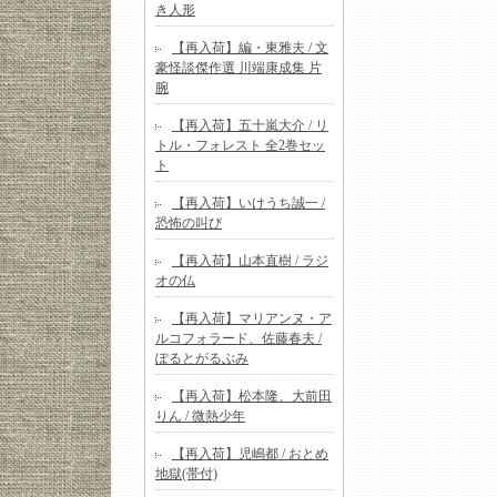
き人形
【再入荷】編・東雅夫 / 文
豪怪談傑作選 川端康成集 片
腕
【再入荷】五十嵐大介 / リ
トル・フォレスト 全2巻セッ
ト
【再入荷】いけうち誠一 /
恐怖の叫び
【再入荷】山本直樹 / ラジ
オの仏
【再入荷】マリアンヌ・ア
ルコフォラード、佐藤春夫 /
ぽるとがるぶみ
【再入荷】松本隆、大前田
りん / 微熱少年
【再入荷】児嶋都 / おとめ
地獄(帯付)