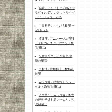
編著・はたよしこ / DNAパ
ラダイス 27人のアウトサイダ
ーアーティストたち
中田雅喜 / ももいろ日記 全
2巻セット
押井守 / アニメージュ増刊
「天使のたまご」絵コンテ集
(特価品)
少女革命ウテナ写真集 薔
薇の記憶
中村浩 / 糞尿博士・世界漫
遊記
寺沢大介 / 歌曲の王 シュー
ベルト物語(特価品)
遊生草平、寺沢大介 / 将太
の寿司 子連れ将太〜みちのく
激闘編〜