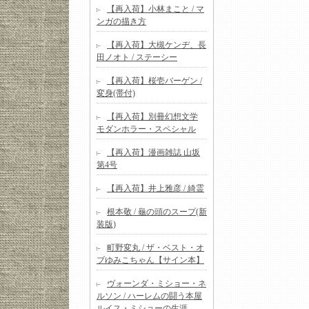
【再入荷】小林まこと / マ
ンガの描き方
【再入荷】大槻ケンヂ、長
田ノオト / ステーシー
【再入荷】桜壱バーゲン /
変身(帯付)
【再入荷】別冊幻想文学
モダンホラー・スペシャル
【再入荷】漫画雑誌 山坂
第4号
【再入荷】井上雅彦 / 綺霊
根本敬 / 龜の頭のスープ(新
装版)
町野変丸 / ザ・ベスト・オ
ブゆみこちゃん【サイン本】
ヴォーンダ・ミショー・ネ
ルソン / ハーレムの闘う本屋
ルイス・ミショーの生涯