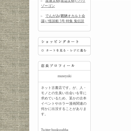
渡邉文樹(渡辺文樹) / バリ
ゾーゴン
でんがみ(魍魎オカルト会
議) / 怪談船 5号 特集 鬼伝説
muneyuki
ネット古書店です。が、人・
モノとの生臭い出会いを常に
求めているため、某かの古本
イベントやホラー漫画関連の
何かに出没することがありま
す。
Twitter:
bookssubba