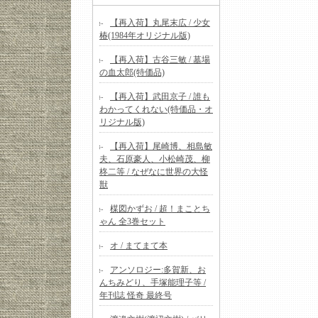
【再入荷】丸尾末広 / 少女
椿(1984年オリジナル版)
【再入荷】古谷三敏 / 墓場
の血太郎(特価品)
【再入荷】武田京子 / 誰も
わかってくれない(特価品・オ
リジナル版)
【再入荷】尾崎博、相島敏
夫、石原豪人、小松崎茂、柳
柊二等 / なぜなに世界の大怪
獣
楳図かずお / 超！まことち
ゃん 全3巻セット
オ / まてまて本
アンソロジー:多賀新、お
んちみどり、手塚能理子等 /
年刊誌 怪奇 最終号