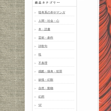
怪奇系の本やマンガ
人間・社会・心
本・読書
芸術・創作
詩歌句
性
不条理
残酷・猟奇・犯罪
妖怪・幻獣
自然・動物
幻想
SF