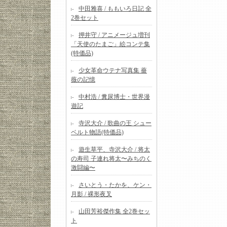
中田雅喜 / ももいろ日記 全
2巻セット
押井守 / アニメージュ増刊
「天使のたまご」絵コンテ集
(特価品)
少女革命ウテナ写真集 薔
薇の記憶
中村浩 / 糞尿博士・世界漫
遊記
寺沢大介 / 歌曲の王 シュー
ベルト物語(特価品)
遊生草平、寺沢大介 / 将太
の寿司 子連れ将太〜みちのく
激闘編〜
さいとう・たかを、ケン・
月影 / 裸形夜叉
山田芳裕傑作集 全2巻セッ
ト