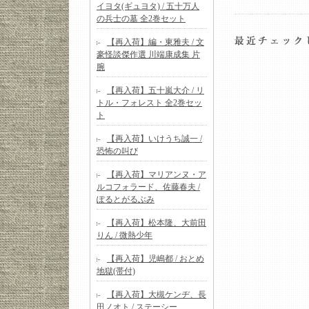
イヨタ(ギュヨタ) / 五十万人
の兵士の墓 全2巻セット
【再入荷】編・東雅夫 / 文
豪怪談傑作選 川端康成集 片
腕
【再入荷】五十嵐大介 / リ
トル・フォレスト 全2巻セッ
ト
【再入荷】いけうち誠一 /
恐怖の叫び
【再入荷】マリアンヌ・ア
ルコフォラード、佐藤春夫 /
ぽるとがるぶみ
【再入荷】松本隆、大前田
りん / 微熱少年
【再入荷】児嶋都 / おとめ
地獄(帯付)
【再入荷】大槻ケンヂ、長
田ノオト / ステーシー