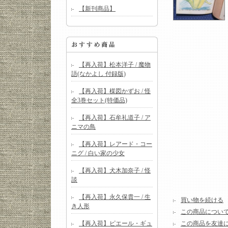
【新刊商品】
【再入荷】松本洋子 / 魔物
語(なかよし 付録版)
【再入荷】楳図かずお / 怪
全3巻セット(特価品)
【再入荷】石牟礼道子 / ア
ニマの鳥
【再入荷】レアード・コー
ニグ / 白い家の少女
【再入荷】犬木加奈子 / 怪
談
【再入荷】永久保貴一 / 生
買い物を続ける
き人形
この商品につい
【再入荷】ピエール・ギュ
この商品を友達