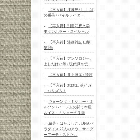
【再入荷】江波光則、しば
の番茶 / ペイルライダー
【再入荷】別冊幻想文学
モダンホラー・スペシャル
【再入荷】漫画雑誌 山坂
第4号
【再入荷】アンソロジー:
よしだけい等 / 現代猟奇伝
【再入荷】井上雅彦 / 綺霊
【再入荷】窓(窓口基) / カ
ニバリズム！
ヴォーンダ・ミショー・ネ
ルソン / ハーレムの闘う本屋
ルイス・ミショーの生涯
編著・はたよしこ / DNAパ
ラダイス 27人のアウトサイダ
ーアーティストたち