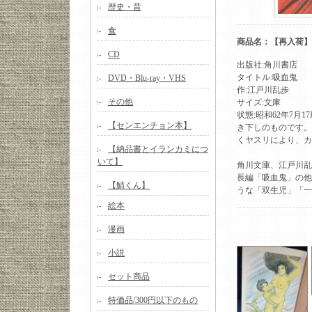
歴史・昔
食
商品名：【再入荷】
CD
出版社:角川書店
タイトル:吸血鬼
DVD・Blu-ray・VHS
作:江戸川乱歩
その他
サイズ:文庫
状態:昭和62年7月
【センエンチョン本】
き下しのものです。
くヤスリにより、カ
【納品書とイランカミにつ
いて】
角川文庫、江戸川乱
長編「吸血鬼」の他
【鯖くん】
うな「双生児」「一
絵本
漫画
小説
セット商品
特価品/300円以下のもの