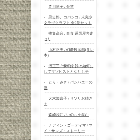
皆川博子 / 骨笛
黒史郎、コバシコ / 未完少
女ラヴクラフト 全2巻セット
物集高音 / 血食 系図屋奔走
セリ
山村正夫 / 幻夢展示館(ヌレ
本)
沼正三 / 懺悔録 我は如何に
してマゾヒストとなりし乎
とり・みき / パシパエーの
宴
犬木加奈子 / サソリお姉さ
ま
森崎和江 / いのちを産む
ナディン・ゴーディマ / マ
イ・サンズ・ストーリー