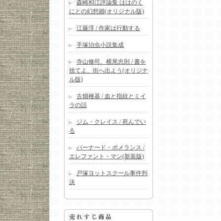
森崎和江評論集 ははのく
にとの幻想婚(オリジナル版)
江藤淳 / 作家は行動する
手塚治虫小説集成
寺山修司、横尾忠則 / 書を
捨てよ、街へ出よう(オリジナ
ル版)
古畑種基 / 血と指紋とミイ
ラの話
ジム・クレイス / 死んでい
る
バーナード・ポメランス /
エレファント・マン(新装版)
戸塚ヨットスクール事件判
決