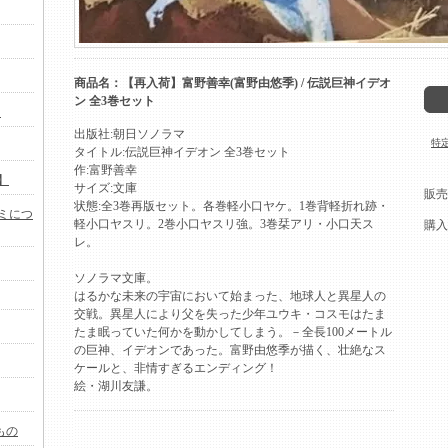
商品名：【再入荷】富野善幸(富野由悠季) / 伝説巨神イデオ
ン 全3巻セット
S
出版社:朝日ソノラマ
特
タイトル:伝説巨神イデオン 全3巻セット
作:富野善幸
】
サイズ:文庫
販売
状態:全3巻再版セット。各巻軽小口ヤケ。1巻背軽折れ跡・
ミにつ
軽小口ヤスリ。2巻小口ヤスリ強。3巻栞アリ・小口天ス
購入
レ。
ソノラマ文庫。
はるかな未来の宇宙において始まった、地球人と異星人の
交戦。異星人により父を失った少年ユウキ・コスモはたま
たま眠っていた何かを動かしてしまう。－全長100メートル
の巨神、イデオンであった。富野由悠季が描く、壮絶なス
ケールと、非情すぎるエンディング！
絵・湖川友謙。
もの