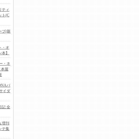
リティ
ット(C
ープ(新
ト・オ
ン本】
ー・ネ
う本屋
涯
DNAパ
トサイダ
日記 全
ュ増刊
ンテ集