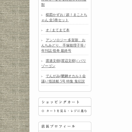
獣
楳図かずお / 超！まことち
ゃん 全3巻セット
オ / まてまて本
アンソロジー:多賀新、お
んちみどり、手塚能理子等 /
年刊誌 怪奇 最終号
渡邉文樹(渡辺文樹) / バリ
ゾーゴン
でんがみ(魍魎オカルト会
議) / 怪談船 5号 特集 鬼伝説