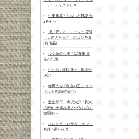
ーアーティストたち
中田雅喜 / ももいろ日記 全
2巻セット
押井守 / アニメージュ増刊
「天使のたまご」絵コンテ集
(特価品)
少女革命ウテナ写真集 薔
薇の記憶
中村浩 / 糞尿博士・世界漫
遊記
寺沢大介 / 歌曲の王 シュー
ベルト物語(特価品)
遊生草平、寺沢大介 / 将太
の寿司 子連れ将太〜みちのく
激闘編〜
さいとう・たかを、ケン・
月影 / 裸形夜叉