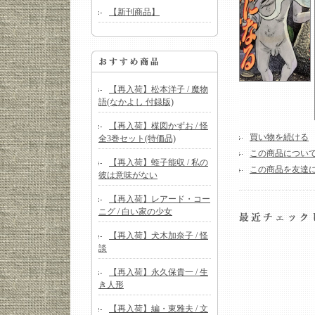
【新刊商品】
【再入荷】松本洋子 / 魔物
語(なかよし 付録版)
【再入荷】楳図かずお / 怪
買い物を続ける
全3巻セット(特価品)
この商品につい
【再入荷】蛭子能収 / 私の
この商品を友達
彼は意味がない
【再入荷】レアード・コー
ニグ / 白い家の少女
【再入荷】犬木加奈子 / 怪
談
【再入荷】永久保貴一 / 生
き人形
【再入荷】編・東雅夫 / 文