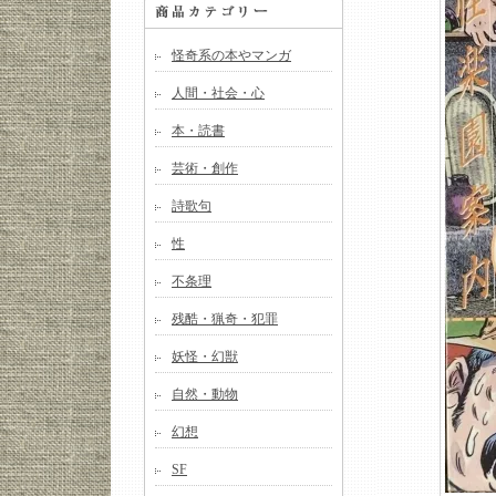
怪奇系の本やマンガ
人間・社会・心
本・読書
芸術・創作
詩歌句
性
不条理
残酷・猟奇・犯罪
妖怪・幻獣
自然・動物
幻想
SF