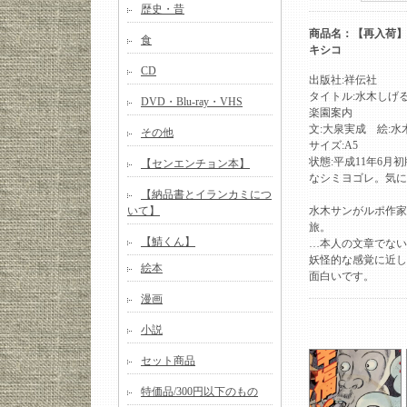
歴史・昔
商品名：【再入荷】
食
キシコ
CD
出版社:祥伝社
タイトル:水木しげ
DVD・Blu-ray・VHS
楽園案内
文:大泉実成 絵:水
その他
サイズ:A5
状態:平成11年6
【センエンチョン本】
なシミヨゴレ。気に
【納品書とイランカミにつ
いて】
水木サンがルポ作家
旅。
【鯖くん】
…本人の文章でない
妖怪的な感覚に近し
絵本
面白いです。
漫画
小説
セット商品
特価品/300円以下のもの