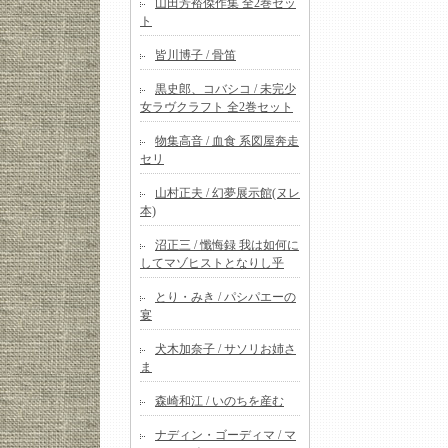
山田芳裕傑作集 全2巻セッ
ト
皆川博子 / 骨笛
黒史郎、コバシコ / 未完少
女ラヴクラフト 全2巻セット
物集高音 / 血食 系図屋奔走
セリ
山村正夫 / 幻夢展示館(ヌレ
本)
沼正三 / 懺悔録 我は如何に
してマゾヒストとなりし乎
とり・みき / パシパエーの
宴
犬木加奈子 / サソリお姉さ
ま
森崎和江 / いのちを産む
ナディン・ゴーディマ / マ