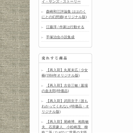
イ・サンズ・ストーリー
森崎和江評論集 ははのく
にとの幻想婚(オリジナル版)
江藤淳 / 作家は行動する
手塚治虫小説集成
【再入荷】丸尾末広 / 少女
椿(1984年オリジナル版)
【再入荷】古谷三敏 / 墓場
の血太郎(特価品)
【再入荷】武田京子 / 誰も
わかってくれない(特価品・オ
リジナル版)
【再入荷】尾崎博、相島敏
夫、石原豪人、小松崎茂、柳
柊二等 / なぜなに世界の大怪