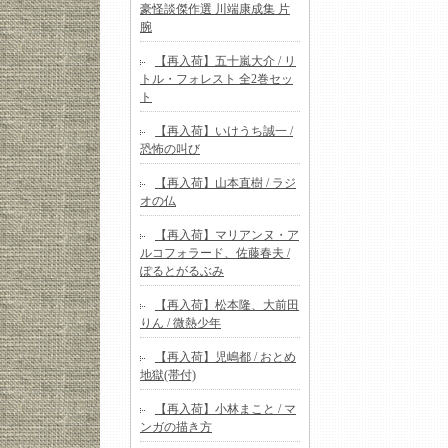
豪怪談傑作選 川端康成集 片
腕
【再入荷】五十嵐大介 / リ
トル・フォレスト 全2巻セッ
ト
【再入荷】いけうち誠一 /
恐怖の叫び
【再入荷】山本直樹 / ラジ
オの仏
【再入荷】マリアンヌ・ア
ルコフォラード、佐藤春夫 /
ぽるとがるぶみ
【再入荷】松本隆、大前田
りん / 微熱少年
【再入荷】児嶋都 / おとめ
地獄(帯付)
【再入荷】小林まこと / マ
ンガの描き方