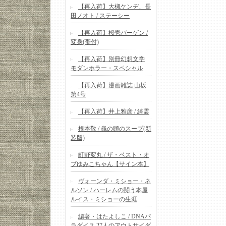
【再入荷】大槻ケンヂ、長
田ノオト / ステーシー
【再入荷】桜壱バーゲン /
変身(帯付)
【再入荷】別冊幻想文学
モダンホラー・スペシャル
【再入荷】漫画雑誌 山坂
第4号
【再入荷】井上雅彦 / 綺霊
根本敬 / 龜の頭のスープ(新
装版)
町野変丸 / ザ・ベスト・オ
ブゆみこちゃん【サイン本】
ヴォーンダ・ミショー・ネ
ルソン / ハーレムの闘う本屋
ルイス・ミショーの生涯
編著・はたよしこ / DNAパ
ラダイス 27人のアウトサイダ