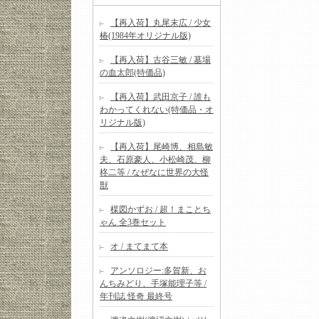
【再入荷】丸尾末広 / 少女
椿(1984年オリジナル版)
【再入荷】古谷三敏 / 墓場
の血太郎(特価品)
【再入荷】武田京子 / 誰も
わかってくれない(特価品・オ
リジナル版)
【再入荷】尾崎博、相島敏
夫、石原豪人、小松崎茂、柳
柊二等 / なぜなに世界の大怪
獣
楳図かずお / 超！まことち
ゃん 全3巻セット
オ / まてまて本
アンソロジー:多賀新、お
んちみどり、手塚能理子等 /
年刊誌 怪奇 最終号