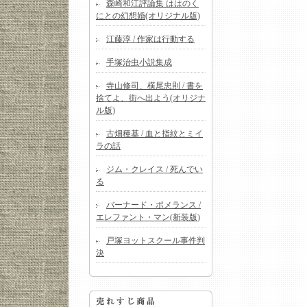
森崎和江評論集 ははのく
にとの幻想婚(オリジナル版)
江藤淳 / 作家は行動する
手塚治虫小説集成
寺山修司、横尾忠則 / 書を
捨てよ、街へ出よう(オリジナ
ル版)
古畑種基 / 血と指紋とミイ
ラの話
ジム・クレイス / 死んでい
る
バーナード・ポメランス /
エレファント・マン(新装版)
戸塚ヨットスクール事件判
決