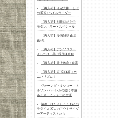
【再入荷】江波光則、しば
の番茶 / ペイルライダー
【再入荷】別冊幻想文学
モダンホラー・スペシャル
【再入荷】漫画雑誌 山坂
第4号
【再入荷】アンソロジー:
よしだけい等 / 現代猟奇伝
【再入荷】井上雅彦 / 綺霊
【再入荷】窓(窓口基) / カ
ニバリズム！
ヴォーンダ・ミショー・ネ
ルソン / ハーレムの闘う本屋
ルイス・ミショーの生涯
編著・はたよしこ / DNAパ
ラダイス 27人のアウトサイダ
ーアーティストたち