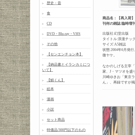
歴史・昔
食
商品名：【再入荷】J
CD
刊何の雑誌 臨時増
出版社:幻堂出版
DVD・Blu-ray・VHS
タイトル:浪漫チッ
その他
サイズ:A5雑誌
状態:2004年6月
【センエンチョン本】
微ヤケ。
【納品書とイランカミにつ
なかのしげる主宰「
いて】
家、J・マツオを盛
川崎ゆきお「東京ラ
【鯖くん】
ん」、再録ですが掲
絵本
漫画
小説
セット商品
特価品/300円以下のもの