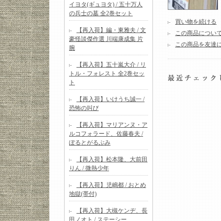
イヨタ(ギュヨタ) / 五十万人
の兵士の墓 全2巻セット
買い物を続ける
【再入荷】編・東雅夫 / 文
この商品につい
豪怪談傑作選 川端康成集 片
この商品を友達
腕
【再入荷】五十嵐大介 / リ
トル・フォレスト 全2巻セッ
ト
【再入荷】いけうち誠一 /
恐怖の叫び
【再入荷】マリアンヌ・ア
ルコフォラード、佐藤春夫 /
ぽるとがるぶみ
【再入荷】松本隆、大前田
りん / 微熱少年
【再入荷】児嶋都 / おとめ
地獄(帯付)
【再入荷】大槻ケンヂ、長
田ノオト / ステーシー