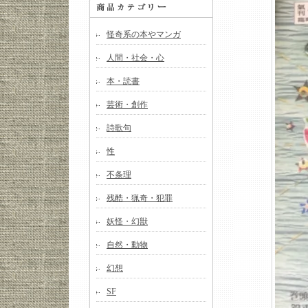
怪奇系の本やマンガ
人間・社会・心
本・読書
芸術・創作
詩歌句
性
不条理
残酷・猟奇・犯罪
妖怪・幻獣
自然・動物
幻想
SF