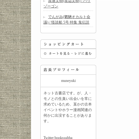
渡邉文樹(渡辺文樹) / バリ
ゾーゴン
でんがみ(魍魎オカルト会
議) / 怪談船 5号 特集 鬼伝説
muneyuki
ネット古書店です。が、人・
モノとの生臭い出会いを常に
求めているため、某かの古本
イベントやホラー漫画関連の
何かに出没することがありま
す。
Twitter:
bookssubba