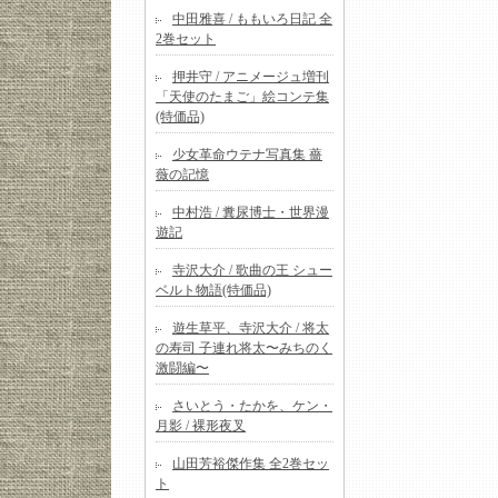
中田雅喜 / ももいろ日記 全
2巻セット
押井守 / アニメージュ増刊
「天使のたまご」絵コンテ集
(特価品)
少女革命ウテナ写真集 薔
薇の記憶
中村浩 / 糞尿博士・世界漫
遊記
寺沢大介 / 歌曲の王 シュー
ベルト物語(特価品)
遊生草平、寺沢大介 / 将太
の寿司 子連れ将太〜みちのく
激闘編〜
さいとう・たかを、ケン・
月影 / 裸形夜叉
山田芳裕傑作集 全2巻セッ
ト