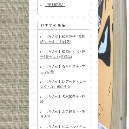
【新刊商品】
【再入荷】松本洋子 / 魔物
語(なかよし 付録版)
【再入荷】楳図かずお / 怪
全3巻セット(特価品)
【再入荷】石牟礼道子 / ア
ニマの鳥
【再入荷】レアード・コー
ニグ / 白い家の少女
【再入荷】犬木加奈子 / 怪
談
【再入荷】永久保貴一 / 生
き人形
【再入荷】ピエール・ギュ