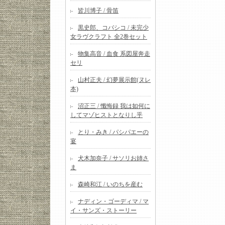
皆川博子 / 骨笛
黒史郎、コバシコ / 未完少
女ラヴクラフト 全2巻セット
物集高音 / 血食 系図屋奔走
セリ
山村正夫 / 幻夢展示館(ヌレ
本)
沼正三 / 懺悔録 我は如何に
してマゾヒストとなりし乎
とり・みき / パシパエーの
宴
犬木加奈子 / サソリお姉さ
ま
森崎和江 / いのちを産む
ナディン・ゴーディマ / マ
イ・サンズ・ストーリー