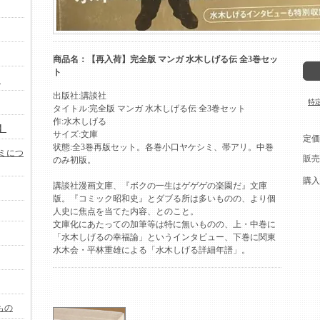
商品名：【再入荷】完全版 マンガ 水木しげる伝 全3巻セッ
ト
S
出版社:講談社
特
タイトル:完全版 マンガ 水木しげる伝 全3巻セット
作:水木しげる
】
サイズ:文庫
定価
状態:全3巻再版セット。各巻小口ヤケシミ、帯アリ。中巻
ミにつ
販売
のみ初版。
購入
講談社漫画文庫、『ボクの一生はゲゲゲの楽園だ』文庫
版。『コミック昭和史』とダブる所は多いものの、より個
人史に焦点を当てた内容、とのこと。
文庫化にあたっての加筆等は特に無いものの、上・中巻に
「水木しげるの幸福論」というインタビュー、下巻に関東
水木会・平林重雄による「水木しげる詳細年譜」。
もの