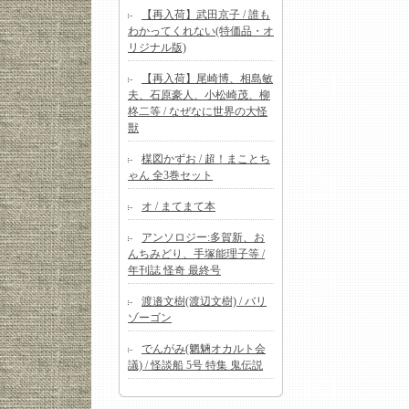
【再入荷】武田京子 / 誰も
わかってくれない(特価品・オ
リジナル版)
【再入荷】尾崎博、相島敏
夫、石原豪人、小松崎茂、柳
柊二等 / なぜなに世界の大怪
獣
楳図かずお / 超！まことち
ゃん 全3巻セット
オ / まてまて本
アンソロジー:多賀新、お
んちみどり、手塚能理子等 /
年刊誌 怪奇 最終号
渡邉文樹(渡辺文樹) / バリ
ゾーゴン
でんがみ(魍魎オカルト会
議) / 怪談船 5号 特集 鬼伝説