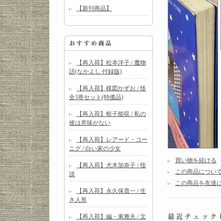
【新刊商品】
【再入荷】松本洋子 / 魔物
語(なかよし 付録版)
【再入荷】楳図かずお / 怪
全3巻セット(特価品)
【再入荷】蛭子能収 / 私の
彼は意味がない
【再入荷】レアード・コー
ニグ / 白い家の少女
買い物を続ける
【再入荷】犬木加奈子 / 怪
この商品につい
談
この商品を友達
【再入荷】永久保貴一 / 生
き人形
【再入荷】編・東雅夫 / 文