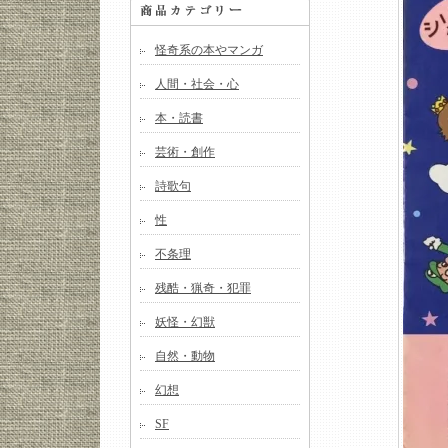
怪奇系の本やマンガ
人間・社会・心
本・読書
芸術・創作
詩歌句
性
不条理
残酷・猟奇・犯罪
妖怪・幻獣
自然・動物
幻想
SF