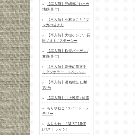
【再入荷】児嶋都 / おとめ
地獄(帯付)
【再入荷】小林まこと / マ
ンガの描き方
【再入荷】大槻ケンヂ、長
田ノオト / ステーシー
【再入荷】桜壱バーゲン /
変身(帯付)
【再入荷】別冊幻想文学
モダンホラー・スペシャル
【再入荷】漫画雑誌 山坂
第4号
【再入荷】井上雅彦 / 綺霊
もりやねこ / スイート・メ
モリー
もりやねこ / BUST LINE
(バスト ライン)