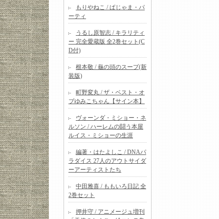
もりやねこ / ぱじゃま・パ
ーティ
うるし原智志 / キラリティ
ー 完全愛蔵版 全2巻セット(C
D付)
根本敬 / 龜の頭のスープ(新
装版)
町野変丸 / ザ・ベスト・オ
ブゆみこちゃん【サイン本】
ヴォーンダ・ミショー・ネ
ルソン / ハーレムの闘う本屋
ルイス・ミショーの生涯
編著・はたよしこ / DNAパ
ラダイス 27人のアウトサイダ
ーアーティストたち
中田雅喜 / ももいろ日記 全
2巻セット
押井守 / アニメージュ増刊