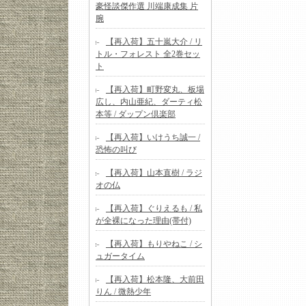
豪怪談傑作選 川端康成集 片
腕
【再入荷】五十嵐大介 / リ
トル・フォレスト 全2巻セッ
ト
【再入荷】町野変丸、板場
広し、内山亜紀、ダーティ松
本等 / ダップン倶楽部
【再入荷】いけうち誠一 /
恐怖の叫び
【再入荷】山本直樹 / ラジ
オの仏
【再入荷】ぐりえるも / 私
が全裸になった理由(帯付)
【再入荷】もりやねこ / シ
ュガータイム
【再入荷】松本隆、大前田
りん / 微熱少年