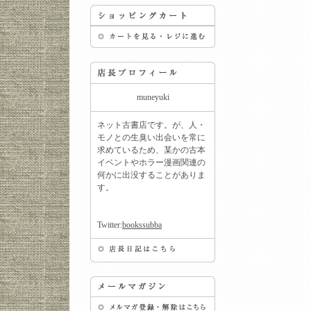
muneyuki
ネット古書店です。が、人・
モノとの生臭い出会いを常に
求めているため、某かの古本
イベントやホラー漫画関連の
何かに出没することがありま
す。
Twitter:
bookssubba