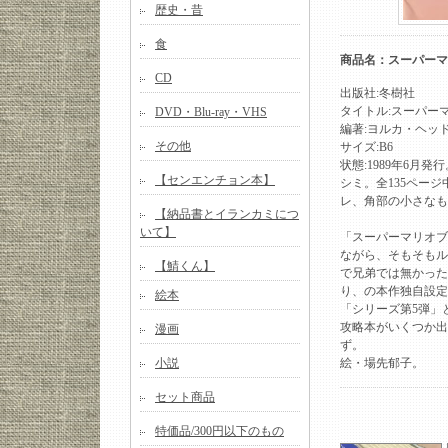
歴史・昔
食
商品名：スーパーマ
CD
出版社:冬樹社
タイトル:スーパー
DVD・Blu-ray・VHS
編著:ヨルカ・ヘッ
その他
サイズ:B6
状態:1989年6月
【センエンチョン本】
シミ。全135ページ
レ、角部の小さなも
【納品書とイランカミにつ
いて】
「スーパーマリオブ
ながら、そもそもル
【鯖くん】
で兄弟では無かった
り、の本作独自設定
絵本
「シリーズ第5弾」
攻略本がいくつか出
漫画
ず。
小説
絵・場先郁子。
セット商品
特価品/300円以下のもの