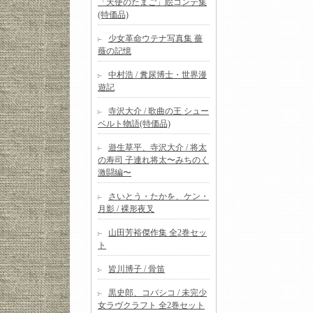
「天使のたまご」絵コンテ集
(特価品)
少女革命ウテナ写真集 薔
薇の記憶
中村浩 / 糞尿博士・世界漫
遊記
寺沢大介 / 歌曲の王 シュー
ベルト物語(特価品)
遊生草平、寺沢大介 / 将太
の寿司 子連れ将太〜みちのく
激闘編〜
さいとう・たかを、ケン・
月影 / 裸形夜叉
山田芳裕傑作集 全2巻セッ
ト
皆川博子 / 骨笛
黒史郎、コバシコ / 未完少
女ラヴクラフト 全2巻セット