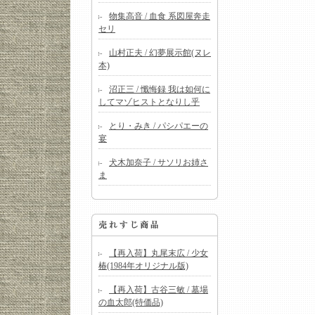
物集高音 / 血食 系図屋奔走
セリ
山村正夫 / 幻夢展示館(ヌレ
本)
沼正三 / 懺悔録 我は如何に
してマゾヒストとなりし乎
とり・みき / パシパエーの
宴
犬木加奈子 / サソリお姉さ
ま
【再入荷】丸尾末広 / 少女
椿(1984年オリジナル版)
【再入荷】古谷三敏 / 墓場
の血太郎(特価品)