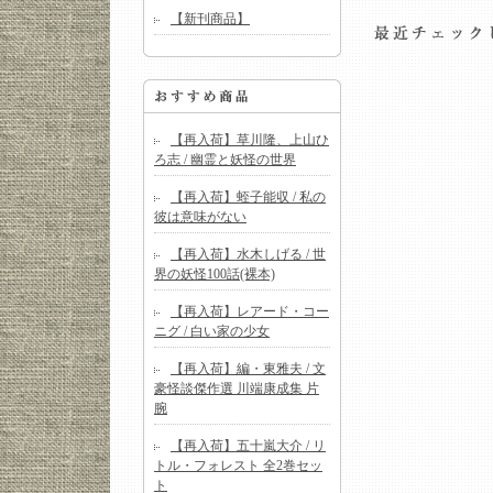
【新刊商品】
【再入荷】草川隆、上山ひ
ろ志 / 幽霊と妖怪の世界
【再入荷】蛭子能収 / 私の
彼は意味がない
【再入荷】水木しげる / 世
界の妖怪100話(裸本)
【再入荷】レアード・コー
ニグ / 白い家の少女
【再入荷】編・東雅夫 / 文
豪怪談傑作選 川端康成集 片
腕
【再入荷】五十嵐大介 / リ
トル・フォレスト 全2巻セッ
ト