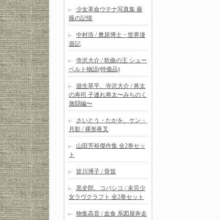
少女革命ウテナ写真集 薔
薇の記憶
中村浩 / 糞尿博士・世界漫
遊記
寺沢大介 / 歌曲の王 シュー
ベルト物語(特価品)
遊生草平、寺沢大介 / 将太
の寿司 子連れ将太〜みちのく
激闘編〜
さいとう・たかを、ケン・
月影 / 裸形夜叉
山田芳裕傑作集 全2巻セッ
ト
皆川博子 / 骨笛
黒史郎、コバシコ / 未完少
女ラヴクラフト 全2巻セット
物集高音 / 血食 系図屋奔走