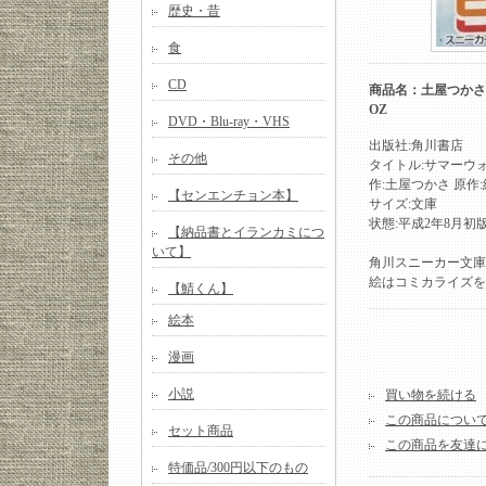
歴史・昔
食
CD
商品名：土屋つかさ 
OZ
DVD・Blu-ray・VHS
出版社:角川書店
その他
タイトル:サマーウ
作:土屋つかさ 原作
【センエンチョン本】
サイズ:文庫
状態:平成2年8月
【納品書とイランカミにつ
いて】
角川スニーカー文庫
絵はコミカライズを
【鯖くん】
絵本
漫画
小説
買い物を続ける
この商品につい
セット商品
この商品を友達
特価品/300円以下のもの