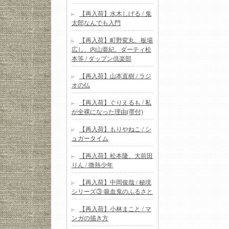
【再入荷】水木しげる / 鬼
太郎なんでも入門
【再入荷】町野変丸、板場
広し、内山亜紀、ダーティ松
本等 / ダップン倶楽部
【再入荷】山本直樹 / ラジ
オの仏
【再入荷】ぐりえるも / 私
が全裸になった理由(帯付)
【再入荷】もりやねこ / シ
ュガータイム
【再入荷】松本隆、大前田
りん / 微熱少年
【再入荷】中岡俊哉 / 秘境
シリーズ③ 吸血鬼のふるさと
【再入荷】小林まこと / マ
ンガの描き方