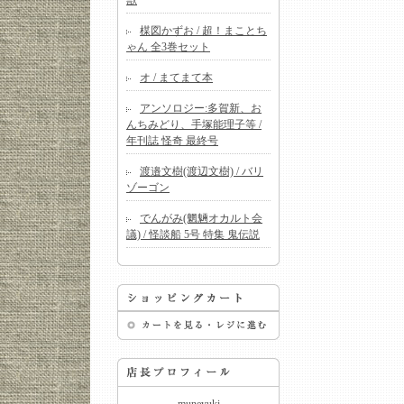
獣
楳図かずお / 超！まことち
ゃん 全3巻セット
オ / まてまて本
アンソロジー:多賀新、お
んちみどり、手塚能理子等 /
年刊誌 怪奇 最終号
渡邉文樹(渡辺文樹) / バリ
ゾーゴン
でんがみ(魍魎オカルト会
議) / 怪談船 5号 特集 鬼伝説