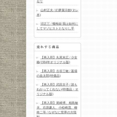
セリ
山村正夫 / 幻夢展示館(ヌレ
本)
沼正三 / 懺悔録 我は如何に
してマゾヒストとなりし乎
【再入荷】丸尾末広 / 少女
椿(1984年オリジナル版)
【再入荷】古谷三敏 / 墓場
の血太郎(特価品)
【再入荷】武田京子 / 誰も
わかってくれない(特価品・オ
リジナル版)
【再入荷】尾崎博、相島敏
夫、石原豪人、小松崎茂、柳
柊二等 / なぜなに世界の大怪