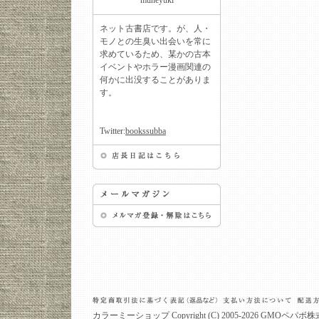
muneyuki
ネット古書店です。が、人・
モノとの生臭い出会いを常に
求めているため、某かの古本
イベントやホラー漫画関連の
何かに出没することがありま
す。
Twitter:
bookssubba
カラーミーショップ
Copyright (C) 2005-2026
GMOペパボ株