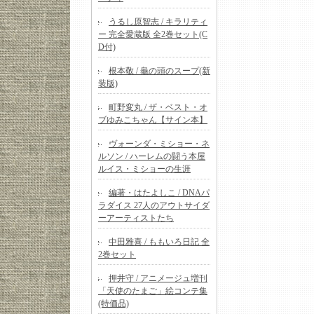
うるし原智志 / キラリティ
ー 完全愛蔵版 全2巻セット(C
D付)
根本敬 / 龜の頭のスープ(新
装版)
町野変丸 / ザ・ベスト・オ
ブゆみこちゃん【サイン本】
ヴォーンダ・ミショー・ネ
ルソン / ハーレムの闘う本屋
ルイス・ミショーの生涯
編著・はたよしこ / DNAパ
ラダイス 27人のアウトサイダ
ーアーティストたち
中田雅喜 / ももいろ日記 全
2巻セット
押井守 / アニメージュ増刊
「天使のたまご」絵コンテ集
(特価品)