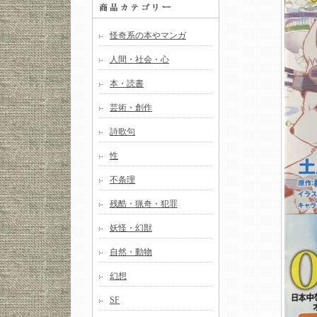
怪奇系の本やマンガ
人間・社会・心
本・読書
芸術・創作
詩歌句
性
不条理
残酷・猟奇・犯罪
妖怪・幻獣
自然・動物
幻想
SF