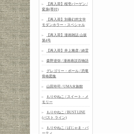
【再入荷】桜壱バーゲン /
変身(帯付)
【再入荷】別冊幻想文学
モダンホラー・スペシャル
【再入荷】漫画雑誌 山坂
第4号
【再入荷】井上雅彦 / 綺霊
森野逹弥 / 漫画巷説百物語
グレゴリー・ポール / 恐竜
骨格図集
山田玲司 / UMA水族館
もりやねこ / スイート・メ
モリー
もりやねこ / BUST LINE
(バスト ライン)
もりやねこ / ぱじゃま・パ
ーティ