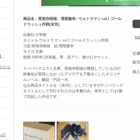
商品名：実相寺昭雄、増尾隆幸 / ウルトラマン vol.1 ゴール
ドラッシュ作戦(未完)
出版社:小学館
S
特
タイトル:ウルトラマン vol.1 ゴールドラッシュ作戦
小説:実相寺昭雄 絵:増尾隆幸
サイズ:文庫
定価
】
状態:1995年2月初版。帯・栞アリ。微小口ヤケシミ。
販売
ミにつ
スーパークエスト文庫、実相寺昭雄が構想していたものの
購入
映像化が実現しなかったアイデアを下敷きにしたオリジナ
ルノベル。解説・円谷一夫。
なお商品タイトルを「(未完)」としていますがナンバリング
タイトルとして刊行されたのは本書のみ、本作としては1冊
で完結した作品です。
もの