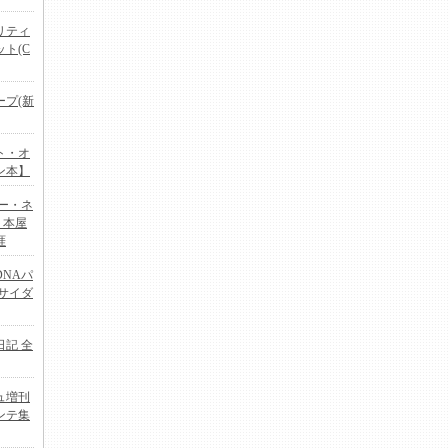
リティ
ット(C
ープ(新
ト・オ
ン本】
ー・ネ
う本屋
涯
DNAパ
トサイダ
日記 全
ュ増刊
ンテ集