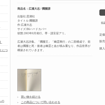
商品名：広瀬大志 / 髑髏譜
出版社:思潮社
タイトル:髑髏譜
特
作:広瀬大志
S
サイズ:B6ハードカバー
状態:2003年8月発行。帯・謹呈栞アリ。
定価
販売
広瀬大志詩集。「髑髏王」「幽霊興行」の二部構成で、前
】
者は髑髏と死・後者は幽霊と血が積み重なり、作品世界が
購入
ミにつ
構築されていきます。
買い物を続ける
もの
この商品について問い合わせる