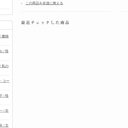
この商品を友達に教える
 魔物
/ 怪
 私の
・コー
/ 怪
/ 生
/ 文