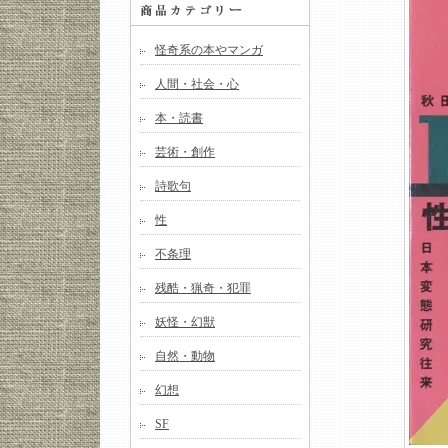
怪奇系の本やマンガ
人間・社会・心
本・読書
芸術・創作
詩歌句
性
不条理
残酷・猟奇・犯罪
妖怪・幻獣
自然・動物
幻想
SF