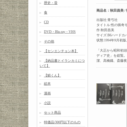
歴史・昔
商品名：秋田昌美 /
食
出版社:青弓社
CD
タイトル:性の猟奇
作:秋田昌美
DVD・Blu-ray・VHS
サイズ:B6ハードカ
状態:1994年9月
その他
「大正から昭和初頭
【センエンチョン本】
ディア史」を総覧。
【納品書とイランカミにつ
潔、高橋鐡、斎藤夜
いて】
【鯖くん】
絵本
漫画
小説
セット商品
特価品/300円以下のもの