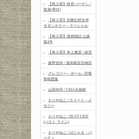
【再入荷】桜壱バーゲン /
変身(帯付)
【再入荷】別冊幻想文学
モダンホラー・スペシャル
【再入荷】漫画雑誌 山坂
第4号
【再入荷】井上雅彦 / 綺霊
森野逹弥 / 漫画巷説百物語
グレゴリー・ポール / 恐竜
骨格図集
山田玲司 / UMA水族館
もりやねこ / スイート・メ
モリー
もりやねこ / BUST LINE
(バスト ライン)
もりやねこ / ぱじゃま・パ
ーティ