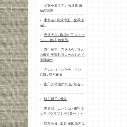
少女革命ウテナ写真集 薔
薇の記憶
中村浩 / 糞尿博士・世界漫
遊記
寺沢大介 / 歌曲の王 シュー
ベルト物語(特価品)
遊生草平、寺沢大介 / 将太
の寿司 子連れ将太〜みちのく
激闘編〜
さいとう・たかを、ケン・
月影 / 裸形夜叉
山田芳裕傑作集 全2巻セッ
ト
皆川博子 / 骨笛
黒史郎、コバシコ / 未完少
女ラヴクラフト 全2巻セット
物集高音 / 血食 系図屋奔走