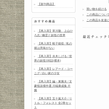
【新刊商品】
買い物を続ける
この商品につい
この商品を友達
【再入荷】草川隆、上山ひ
ろ志 / 幽霊と妖怪の世界
【再入荷】蛭子能収 / 私の
彼は意味がない
【再入荷】水木しげる / 世
界の妖怪100話(裸本)
【再入荷】レアード・コー
ニグ / 白い家の少女
【再入荷】編・東雅夫 / 文
豪怪談傑作選 川端康成集 片
腕
【再入荷】五十嵐大介 / リ
トル・フォレスト 全2巻セッ
ト