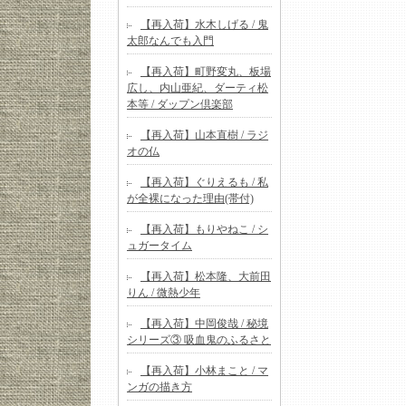
【再入荷】水木しげる / 鬼
太郎なんでも入門
【再入荷】町野変丸、板場
広し、内山亜紀、ダーティ松
本等 / ダップン倶楽部
【再入荷】山本直樹 / ラジ
オの仏
【再入荷】ぐりえるも / 私
が全裸になった理由(帯付)
【再入荷】もりやねこ / シ
ュガータイム
【再入荷】松本隆、大前田
りん / 微熱少年
【再入荷】中岡俊哉 / 秘境
シリーズ③ 吸血鬼のふるさと
【再入荷】小林まこと / マ
ンガの描き方