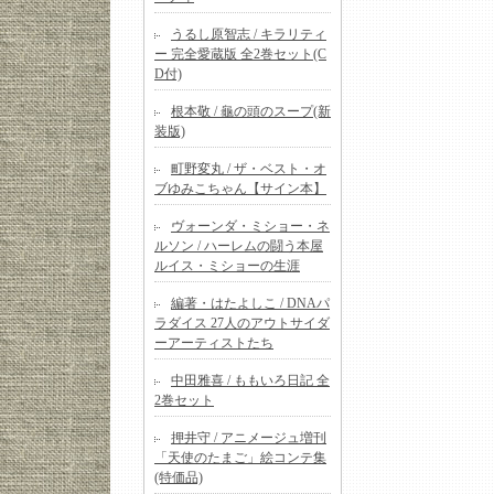
うるし原智志 / キラリティ
ー 完全愛蔵版 全2巻セット(C
D付)
根本敬 / 龜の頭のスープ(新
装版)
町野変丸 / ザ・ベスト・オ
ブゆみこちゃん【サイン本】
ヴォーンダ・ミショー・ネ
ルソン / ハーレムの闘う本屋
ルイス・ミショーの生涯
編著・はたよしこ / DNAパ
ラダイス 27人のアウトサイダ
ーアーティストたち
中田雅喜 / ももいろ日記 全
2巻セット
押井守 / アニメージュ増刊
「天使のたまご」絵コンテ集
(特価品)