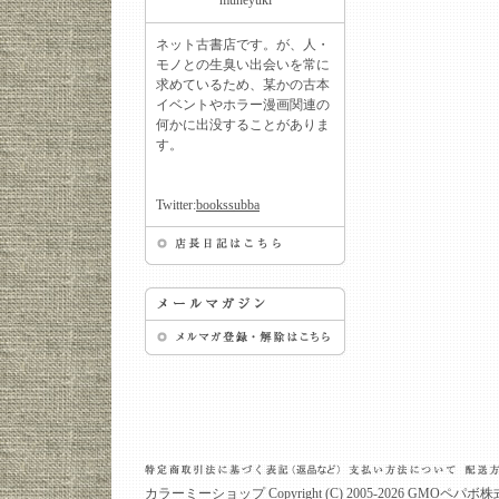
muneyuki
ネット古書店です。が、人・
モノとの生臭い出会いを常に
求めているため、某かの古本
イベントやホラー漫画関連の
何かに出没することがありま
す。
Twitter:
bookssubba
カラーミーショップ
Copyright (C) 2005-2026
GMOペパボ株