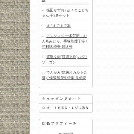
獣
楳図かずお / 超！まことち
ゃん 全3巻セット
オ / まてまて本
アンソロジー:多賀新、お
んちみどり、手塚能理子等 /
年刊誌 怪奇 最終号
渡邉文樹(渡辺文樹) / バリ
ゾーゴン
でんがみ(魍魎オカルト会
議) / 怪談船 5号 特集 鬼伝説