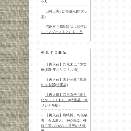
セリ
山村正夫 / 幻夢展示館(ヌレ
本)
沼正三 / 懺悔録 我は如何に
してマゾヒストとなりし乎
【再入荷】丸尾末広 / 少女
椿(1984年オリジナル版)
【再入荷】古谷三敏 / 墓場
の血太郎(特価品)
【再入荷】武田京子 / 誰も
わかってくれない(特価品・オ
リジナル版)
【再入荷】尾崎博、相島敏
夫、石原豪人、小松崎茂、柳
柊二等 / なぜなに世界の大怪