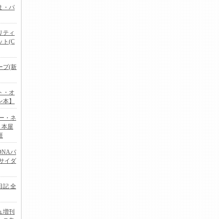
ま・パ
リティ
ット(C
ープ(新
ト・オ
ン本】
ー・ネ
う本屋
涯
DNAパ
トサイダ
日記 全
ュ増刊