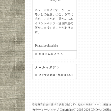
muneyuki
ネット古書店です。が、人・
モノとの生臭い出会いを常に
求めているため、某かの古本
イベントやホラー漫画関連の
何かに出没することがありま
す。
Twitter:
bookssubba
カラーミーショップ
Copyright (C) 2005-2026
GMOペパボ株