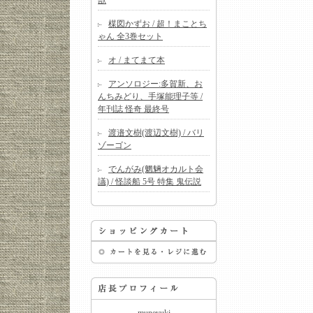
獣
楳図かずお / 超！まことち
ゃん 全3巻セット
オ / まてまて本
アンソロジー:多賀新、お
んちみどり、手塚能理子等 /
年刊誌 怪奇 最終号
渡邉文樹(渡辺文樹) / バリ
ゾーゴン
でんがみ(魍魎オカルト会
議) / 怪談船 5号 特集 鬼伝説