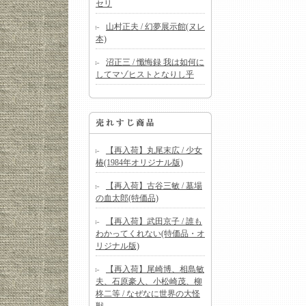
セリ
山村正夫 / 幻夢展示館(ヌレ
本)
沼正三 / 懺悔録 我は如何に
してマゾヒストとなりし乎
【再入荷】丸尾末広 / 少女
椿(1984年オリジナル版)
【再入荷】古谷三敏 / 墓場
の血太郎(特価品)
【再入荷】武田京子 / 誰も
わかってくれない(特価品・オ
リジナル版)
【再入荷】尾崎博、相島敏
夫、石原豪人、小松崎茂、柳
柊二等 / なぜなに世界の大怪