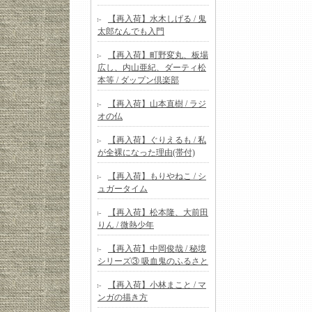
【再入荷】水木しげる / 鬼
太郎なんでも入門
【再入荷】町野変丸、板場
広し、内山亜紀、ダーティ松
本等 / ダップン倶楽部
【再入荷】山本直樹 / ラジ
オの仏
【再入荷】ぐりえるも / 私
が全裸になった理由(帯付)
【再入荷】もりやねこ / シ
ュガータイム
【再入荷】松本隆、大前田
りん / 微熱少年
【再入荷】中岡俊哉 / 秘境
シリーズ③ 吸血鬼のふるさと
【再入荷】小林まこと / マ
ンガの描き方