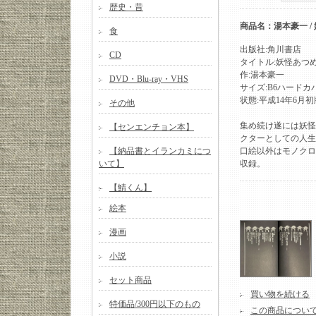
歴史・昔
商品名：湯本豪一 /
食
出版社:角川書店
CD
タイトル:妖怪あつ
作:湯本豪一
DVD・Blu-ray・VHS
サイズ:B6ハードカ
状態:平成14年6月
その他
集め続け遂には妖怪
【センエンチョン本】
クターとしての人生
【納品書とイランカミにつ
口絵以外はモノクロ
いて】
収録。
【鯖くん】
絵本
漫画
小説
セット商品
買い物を続ける
特価品/300円以下のもの
この商品につい