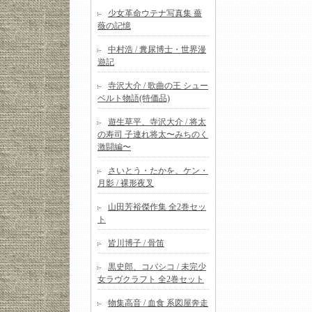
少女革命ウテナ写真集 薔
薇の記憶
中村浩 / 糞尿博士・世界漫
遊記
寺沢大介 / 歌曲の王 シュー
ベルト物語(特価品)
遊生草平、寺沢大介 / 将太
の寿司 子連れ将太〜みちのく
激闘編〜
さいとう・たかを、ケン・
月影 / 裸形夜叉
山田芳裕傑作集 全2巻セッ
ト
皆川博子 / 骨笛
黒史郎、コバシコ / 未完少
女ラヴクラフト 全2巻セット
物集高音 / 血食 系図屋奔走