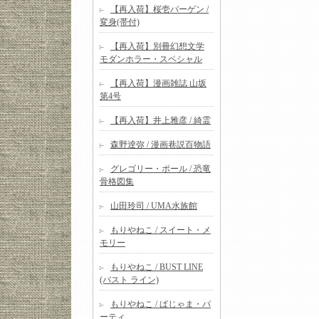
【再入荷】桜壱バーゲン /
変身(帯付)
【再入荷】別冊幻想文学
モダンホラー・スペシャル
【再入荷】漫画雑誌 山坂
第4号
【再入荷】井上雅彦 / 綺霊
森野逹弥 / 漫画巷説百物語
グレゴリー・ポール / 恐竜
骨格図集
山田玲司 / UMA水族館
もりやねこ / スイート・メ
モリー
もりやねこ / BUST LINE
(バスト ライン)
もりやねこ / ぱじゃま・パ
ーティ