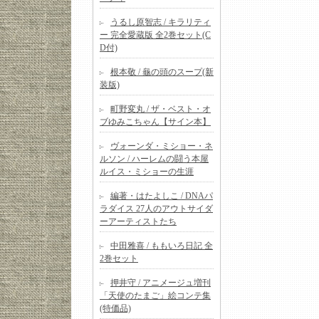
うるし原智志 / キラリティ
ー 完全愛蔵版 全2巻セット(C
D付)
根本敬 / 龜の頭のスープ(新
装版)
町野変丸 / ザ・ベスト・オ
ブゆみこちゃん【サイン本】
ヴォーンダ・ミショー・ネ
ルソン / ハーレムの闘う本屋
ルイス・ミショーの生涯
編著・はたよしこ / DNAパ
ラダイス 27人のアウトサイダ
ーアーティストたち
中田雅喜 / ももいろ日記 全
2巻セット
押井守 / アニメージュ増刊
「天使のたまご」絵コンテ集
(特価品)