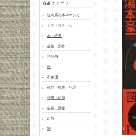
怪奇系の本やマンガ
人間・社会・心
本・読書
芸術・創作
詩歌句
性
不条理
残酷・猟奇・犯罪
妖怪・幻獣
自然・動物
幻想
SF