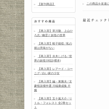
この商品を友達
【新刊商品】
【再入荷】草川隆、上山ひ
ろ志 / 幽霊と妖怪の世界
【再入荷】蛭子能収 / 私の
彼は意味がない
【再入荷】水木しげる / 世
界の妖怪100話(裸本)
【再入荷】レアード・コー
ニグ / 白い家の少女
【再入荷】編・東雅夫 / 文
豪怪談傑作選 川端康成集 片
腕
【再入荷】五十嵐大介 / リ
トル・フォレスト 全2巻セッ
ト