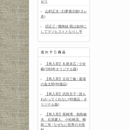
セリ
山村正夫 / 幻夢展示館(ヌレ
本)
沼正三 / 懺悔録 我は如何に
してマゾヒストとなりし乎
【再入荷】丸尾末広 / 少女
椿(1984年オリジナル版)
【再入荷】古谷三敏 / 墓場
の血太郎(特価品)
【再入荷】武田京子 / 誰も
わかってくれない(特価品・オ
リジナル版)
【再入荷】尾崎博、相島敏
夫、石原豪人、小松崎茂、柳
柊二等 / なぜなに世界の大怪