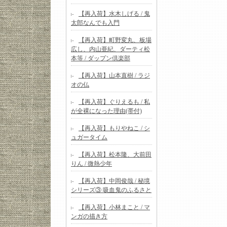
【再入荷】水木しげる / 鬼
太郎なんでも入門
【再入荷】町野変丸、板場
広し、内山亜紀、ダーティ松
本等 / ダップン倶楽部
【再入荷】山本直樹 / ラジ
オの仏
【再入荷】ぐりえるも / 私
が全裸になった理由(帯付)
【再入荷】もりやねこ / シ
ュガータイム
【再入荷】松本隆、大前田
りん / 微熱少年
【再入荷】中岡俊哉 / 秘境
シリーズ③ 吸血鬼のふるさと
【再入荷】小林まこと / マ
ンガの描き方