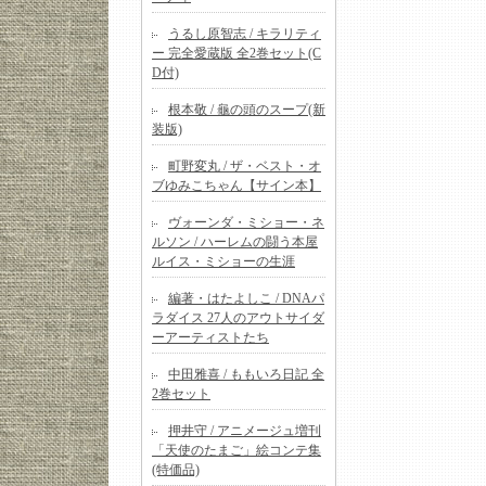
うるし原智志 / キラリティ
ー 完全愛蔵版 全2巻セット(C
D付)
根本敬 / 龜の頭のスープ(新
装版)
町野変丸 / ザ・ベスト・オ
ブゆみこちゃん【サイン本】
ヴォーンダ・ミショー・ネ
ルソン / ハーレムの闘う本屋
ルイス・ミショーの生涯
編著・はたよしこ / DNAパ
ラダイス 27人のアウトサイダ
ーアーティストたち
中田雅喜 / ももいろ日記 全
2巻セット
押井守 / アニメージュ増刊
「天使のたまご」絵コンテ集
(特価品)