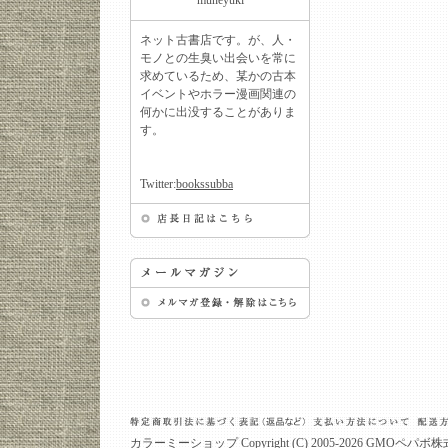
muneyuki
ネット古書店です。が、人・
モノとの生臭い出会いを常に
求めているため、某かの古本
イベントやホラー漫画関連の
何かに出没することがありま
す。
Twitter:
bookssubba
カラーミーショップ
Copyright (C) 2005-2026
GMOペパボ株