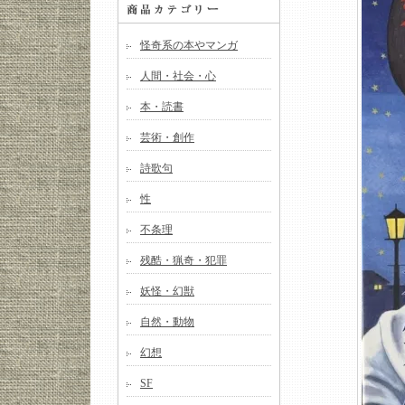
怪奇系の本やマンガ
人間・社会・心
本・読書
芸術・創作
詩歌句
性
不条理
残酷・猟奇・犯罪
妖怪・幻獣
自然・動物
幻想
SF