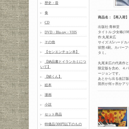
歴史・昔
食
商品名：【再入荷】丸
CD
出版社:青林堂
タイトル:少女椿(19
DVD・Blu-ray・VHS
作:丸尾末広
その他
サイズ:A5ハードカ
状態:4刷。カバー
【センエンチョン本】
タミ。
【納品書とイランカミにつ
丸尾末広の代表作と
いて】
限定版を含め、４バ
ージョンです。
【鯖くん】
あとから出る改訂版
箇所が何ヶ所かアリ
絵本
漫画
小説
セット商品
特価品/300円以下のもの