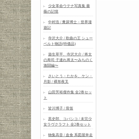
少女革命ウテナ写真集 薔
薇の記憶
中村浩 / 糞尿博士・世界漫
遊記
寺沢大介 / 歌曲の王 シュー
ベルト物語(特価品)
遊生草平、寺沢大介 / 将太
の寿司 子連れ将太〜みちのく
激闘編〜
さいとう・たかを、ケン・
月影 / 裸形夜叉
山田芳裕傑作集 全2巻セッ
ト
皆川博子 / 骨笛
黒史郎、コバシコ / 未完少
女ラヴクラフト 全2巻セット
物集高音 / 血食 系図屋奔走