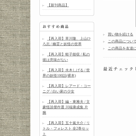
【新刊商品】
買い物を続ける
【再入荷】草川隆、上山ひ
この商品につい
ろ志 / 幽霊と妖怪の世界
この商品を友達
【再入荷】蛭子能収 / 私の
彼は意味がない
【再入荷】水木しげる / 世
界の妖怪100話(裸本)
【再入荷】レアード・コー
ニグ / 白い家の少女
【再入荷】編・東雅夫 / 文
豪怪談傑作選 川端康成集 片
腕
【再入荷】五十嵐大介 / リ
トル・フォレスト 全2巻セッ
ト