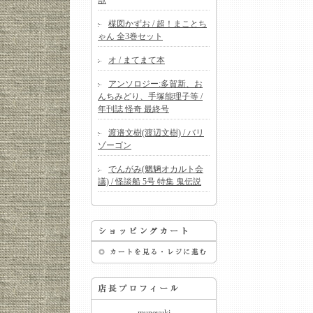
獣
楳図かずお / 超！まことち
ゃん 全3巻セット
オ / まてまて本
アンソロジー:多賀新、お
んちみどり、手塚能理子等 /
年刊誌 怪奇 最終号
渡邉文樹(渡辺文樹) / バリ
ゾーゴン
でんがみ(魍魎オカルト会
議) / 怪談船 5号 特集 鬼伝説