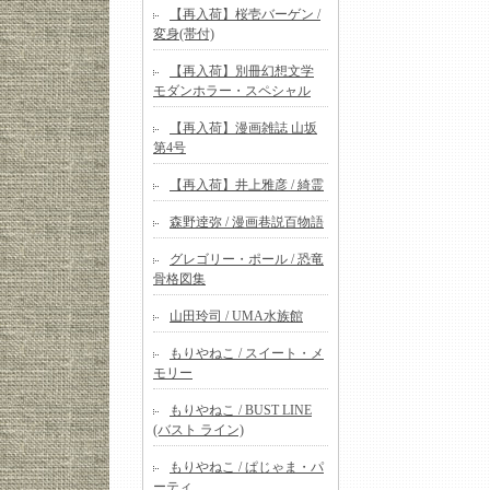
【再入荷】桜壱バーゲン /
変身(帯付)
【再入荷】別冊幻想文学
モダンホラー・スペシャル
【再入荷】漫画雑誌 山坂
第4号
【再入荷】井上雅彦 / 綺霊
森野逹弥 / 漫画巷説百物語
グレゴリー・ポール / 恐竜
骨格図集
山田玲司 / UMA水族館
もりやねこ / スイート・メ
モリー
もりやねこ / BUST LINE
(バスト ライン)
もりやねこ / ぱじゃま・パ
ーティ