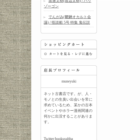
渡邉文樹(渡辺文樹) / バリ
ゾーゴン
でんがみ(魍魎オカルト会
議) / 怪談船 5号 特集 鬼伝説
muneyuki
ネット古書店です。が、人・
モノとの生臭い出会いを常に
求めているため、某かの古本
イベントやホラー漫画関連の
何かに出没することがありま
す。
Twitter:
bookssubba