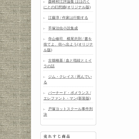
森崎和江評論集 ははのく
にとの幻想婚(オリジナル版)
江藤淳 / 作家は行動する
手塚治虫小説集成
寺山修司、横尾忠則 / 書を
捨てよ、街へ出よう(オリジナ
ル版)
古畑種基 / 血と指紋とミイ
ラの話
ジム・クレイス / 死んでい
る
バーナード・ポメランス /
エレファント・マン(新装版)
戸塚ヨットスクール事件判
決