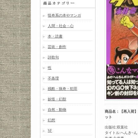
怪奇系の本やマンガ
人間・社会・心
本・読書
芸術・創作
詩歌句
性
不条理
残酷・猟奇・犯罪
妖怪・幻獣
自然・動物
商品名：【再入荷】永
ット
幻想
出版社:双葉社
SF
タイトル:へんき~ん