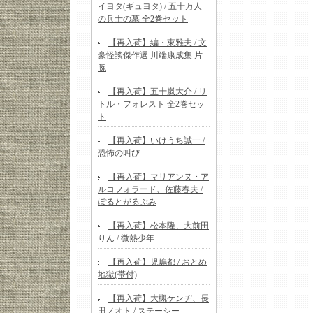
イヨタ(ギュヨタ) / 五十万人
の兵士の墓 全2巻セット
【再入荷】編・東雅夫 / 文
豪怪談傑作選 川端康成集 片
腕
【再入荷】五十嵐大介 / リ
トル・フォレスト 全2巻セッ
ト
【再入荷】いけうち誠一 /
恐怖の叫び
【再入荷】マリアンヌ・ア
ルコフォラード、佐藤春夫 /
ぽるとがるぶみ
【再入荷】松本隆、大前田
りん / 微熱少年
【再入荷】児嶋都 / おとめ
地獄(帯付)
【再入荷】大槻ケンヂ、長
田ノオト / ステーシー