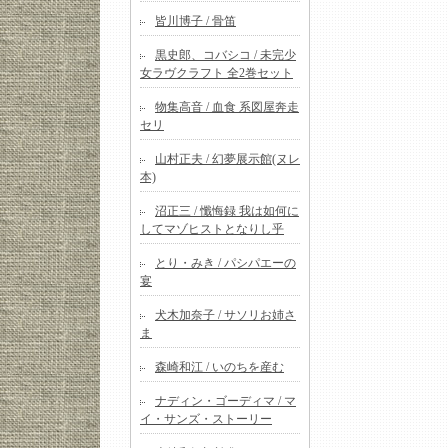
皆川博子 / 骨笛
黒史郎、コバシコ / 未完少
女ラヴクラフト 全2巻セット
物集高音 / 血食 系図屋奔走
セリ
山村正夫 / 幻夢展示館(ヌレ
本)
沼正三 / 懺悔録 我は如何に
してマゾヒストとなりし乎
とり・みき / パシパエーの
宴
犬木加奈子 / サソリお姉さ
ま
森崎和江 / いのちを産む
ナディン・ゴーディマ / マ
イ・サンズ・ストーリー