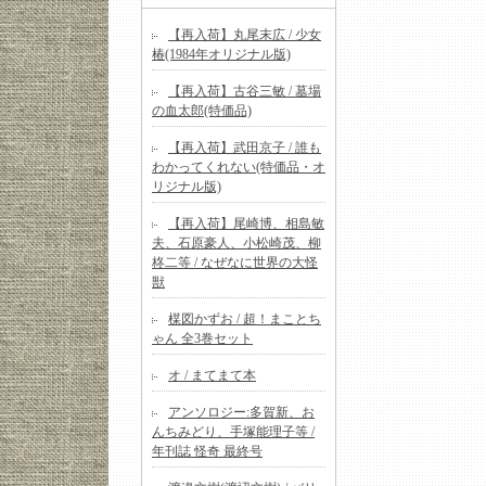
【再入荷】丸尾末広 / 少女
椿(1984年オリジナル版)
【再入荷】古谷三敏 / 墓場
の血太郎(特価品)
【再入荷】武田京子 / 誰も
わかってくれない(特価品・オ
リジナル版)
【再入荷】尾崎博、相島敏
夫、石原豪人、小松崎茂、柳
柊二等 / なぜなに世界の大怪
獣
楳図かずお / 超！まことち
ゃん 全3巻セット
オ / まてまて本
アンソロジー:多賀新、お
んちみどり、手塚能理子等 /
年刊誌 怪奇 最終号