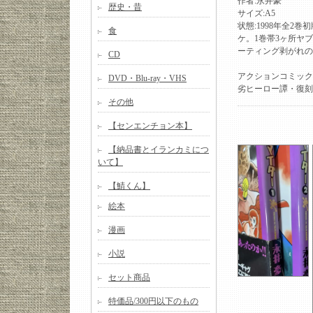
作者:永井豪
歴史・昔
サイズ:A5
状態:1998年全2
食
ケ。1巻帯3ヶ所ヤ
ーティング剥がれの
CD
アクションコミック
DVD・Blu-ray・VHS
劣ヒーロー譚・復刻
その他
【センエンチョン本】
【納品書とイランカミにつ
いて】
【鯖くん】
絵本
漫画
小説
セット商品
特価品/300円以下のもの