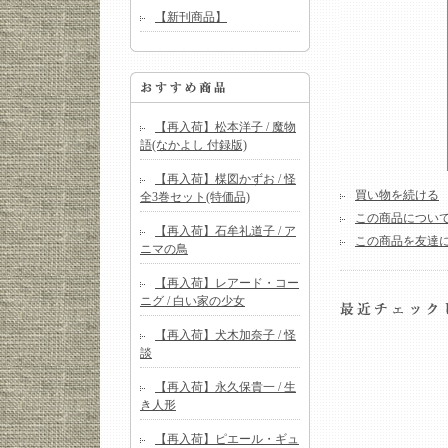
【新刊商品】
【再入荷】松本洋子 / 魔物
語(なかよし 付録版)
【再入荷】楳図かずお / 怪
買い物を続ける
全3巻セット(特価品)
この商品につい
【再入荷】石牟礼道子 / ア
この商品を友達
ニマの鳥
【再入荷】レアード・コー
ニグ / 白い家の少女
【再入荷】犬木加奈子 / 怪
談
【再入荷】永久保貴一 / 生
き人形
【再入荷】ピエール・ギュ