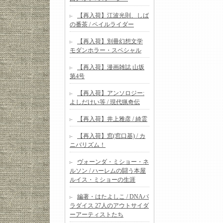
【再入荷】江波光則、しば
の番茶 / ペイルライダー
【再入荷】別冊幻想文学
モダンホラー・スペシャル
【再入荷】漫画雑誌 山坂
第4号
【再入荷】アンソロジー:
よしだけい等 / 現代猟奇伝
【再入荷】井上雅彦 / 綺霊
【再入荷】窓(窓口基) / カ
ニバリズム！
ヴォーンダ・ミショー・ネ
ルソン / ハーレムの闘う本屋
ルイス・ミショーの生涯
編著・はたよしこ / DNAパ
ラダイス 27人のアウトサイダ
ーアーティストたち