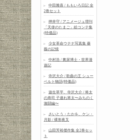
中田雅喜 / ももいろ日記 全
2巻セット
押井守 / アニメージュ増刊
「天使のたまご」絵コンテ集
(特価品)
少女革命ウテナ写真集 薔
薇の記憶
中村浩 / 糞尿博士・世界漫
遊記
寺沢大介 / 歌曲の王 シュー
ベルト物語(特価品)
遊生草平、寺沢大介 / 将太
の寿司 子連れ将太〜みちのく
激闘編〜
さいとう・たかを、ケン・
月影 / 裸形夜叉
山田芳裕傑作集 全2巻セッ
ト