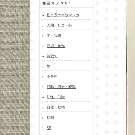
怪奇系の本やマンガ
人間・社会・心
本・読書
芸術・創作
詩歌句
性
不条理
残酷・猟奇・犯罪
妖怪・幻獣
自然・動物
幻想
SF