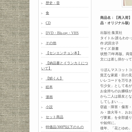
歴史・昔
食
商品名：【再入荷】武
CD
品・オリジナル版)
出版社:集英社
DVD・Blu-ray・VHS
タイトル:誰もわか
その他
作:武田京子
サイズ:新書
【センエンチョン本】
状態:73年再版。
文には差し掛かってい
【納品書とイランカミにつ
いて】
りぼんマスコットコ
貧乏な家庭・目の見
【鯖くん】
いレコードを万引き
引少女」として名が
絵本
お金持ちのお嬢様が
から二人は親友とな
漫画
してしまい…。
小説
窃盗・障害・傷害・
ル・放火等々、おお
セット商品
ヴ要素」を全部盛り
や如何に。
特価品/300円以下のもの
後年、「花とゆめ」