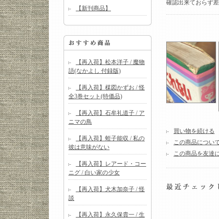
確認出来ておらず差
【新刊商品】
【再入荷】松本洋子 / 魔物
語(なかよし 付録版)
【再入荷】楳図かずお / 怪
全3巻セット(特価品)
【再入荷】石牟礼道子 / ア
ニマの鳥
買い物を続ける
【再入荷】蛭子能収 / 私の
この商品につい
彼は意味がない
この商品を友達
【再入荷】レアード・コー
ニグ / 白い家の少女
【再入荷】犬木加奈子 / 怪
談
【再入荷】永久保貴一 / 生