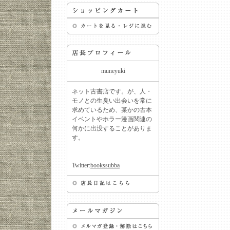
muneyuki
ネット古書店です。が、人・
モノとの生臭い出会いを常に
求めているため、某かの古本
イベントやホラー漫画関連の
何かに出没することがありま
す。
Twitter:
bookssubba