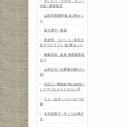
さいとう・たかを、ケン・
月影 / 裸形夜叉
山田芳裕傑作集 全2巻セッ
ト
皆川博子 / 骨笛
黒史郎、コバシコ / 未完少
女ラヴクラフト 全2巻セット
物集高音 / 血食 系図屋奔走
セリ
山村正夫 / 幻夢展示館(ヌレ
本)
沼正三 / 懺悔録 我は如何に
してマゾヒストとなりし乎
とり・みき / パシパエーの
宴
犬木加奈子 / サソリお姉さ
ま