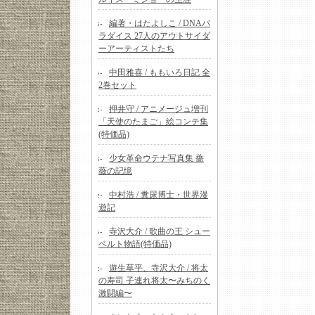
編著・はたよしこ / DNAパ
ラダイス 27人のアウトサイダ
ーアーティストたち
中田雅喜 / ももいろ日記 全
2巻セット
押井守 / アニメージュ増刊
「天使のたまご」絵コンテ集
(特価品)
少女革命ウテナ写真集 薔
薇の記憶
中村浩 / 糞尿博士・世界漫
遊記
寺沢大介 / 歌曲の王 シュー
ベルト物語(特価品)
遊生草平、寺沢大介 / 将太
の寿司 子連れ将太〜みちのく
激闘編〜