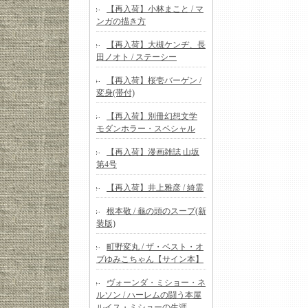
【再入荷】小林まこと / マ
ンガの描き方
【再入荷】大槻ケンヂ、長
田ノオト / ステーシー
【再入荷】桜壱バーゲン /
変身(帯付)
【再入荷】別冊幻想文学
モダンホラー・スペシャル
【再入荷】漫画雑誌 山坂
第4号
【再入荷】井上雅彦 / 綺霊
根本敬 / 龜の頭のスープ(新
装版)
町野変丸 / ザ・ベスト・オ
ブゆみこちゃん【サイン本】
ヴォーンダ・ミショー・ネ
ルソン / ハーレムの闘う本屋
ルイス・ミショーの生涯