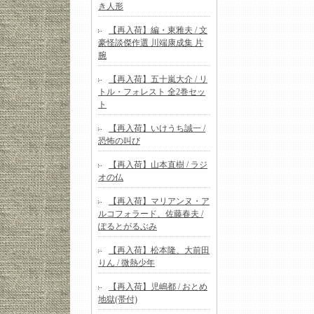
き人形
【再入荷】編・東雅夫 / 文
豪怪談傑作選 川端康成集 片
腕
【再入荷】五十嵐大介 / リ
トル・フォレスト 全2巻セッ
ト
【再入荷】いけうち誠一 /
恐怖の叫び
【再入荷】山本直樹 / ラジ
オの仏
【再入荷】マリアンヌ・ア
ルコフォラード、佐藤春夫 /
ぽるとがるぶみ
【再入荷】松本隆、大前田
りん / 微熱少年
【再入荷】児嶋都 / おとめ
地獄(帯付)