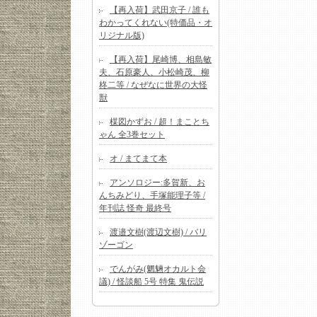
【再入荷】武田京子 / 誰も
わかってくれない(特価品・オ
リジナル版)
【再入荷】尾崎博、相島敏
夫、石原豪人、小松崎茂、柳
柊二等 / なぜなに世界の大怪
獣
楳図かずお / 超！まことち
ゃん 全3巻セット
オ / まてまて本
アンソロジー:多賀新、お
んちみどり、手塚能理子等 /
年刊誌 怪奇 最終号
渡邉文樹(渡辺文樹) / バリ
ゾーゴン
でんがみ(魍魎オカルト会
議) / 怪談船 5号 特集 鬼伝説