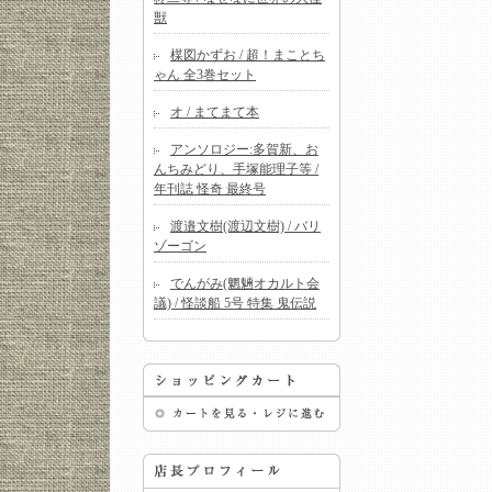
獣
楳図かずお / 超！まことち
ゃん 全3巻セット
オ / まてまて本
アンソロジー:多賀新、お
んちみどり、手塚能理子等 /
年刊誌 怪奇 最終号
渡邉文樹(渡辺文樹) / バリ
ゾーゴン
でんがみ(魍魎オカルト会
議) / 怪談船 5号 特集 鬼伝説