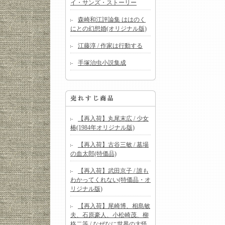
イ・サンズ・ストーリー
森崎和江評論集 ははのく
にとの幻想婚(オリジナル版)
江藤淳 / 作家は行動する
手塚治虫小説集成
【再入荷】丸尾末広 / 少女
椿(1984年オリジナル版)
【再入荷】古谷三敏 / 墓場
の血太郎(特価品)
【再入荷】武田京子 / 誰も
わかってくれない(特価品・オ
リジナル版)
【再入荷】尾崎博、相島敏
夫、石原豪人、小松崎茂、柳
柊二等 / なぜなに世界の大怪