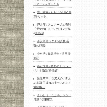
ーアーティストたち
中田雅喜 / ももいろ日記 全
2巻セット
押井守 / アニメージュ増刊
「天使のたまご」絵コンテ集
(特価品)
少女革命ウテナ写真集 薔
薇の記憶
中村浩 / 糞尿博士・世界漫
遊記
寺沢大介 / 歌曲の王 シュー
ベルト物語(特価品)
遊生草平、寺沢大介 / 将太
の寿司 子連れ将太〜みちのく
激闘編〜
さいとう・たかを、ケン・
月影 / 裸形夜叉