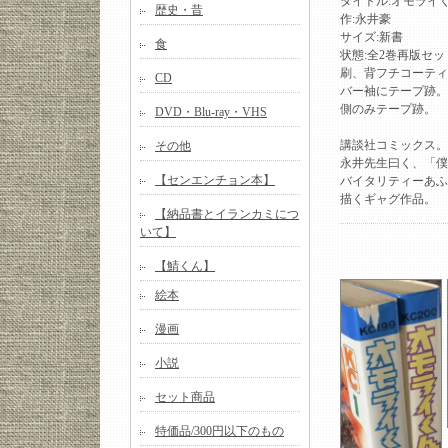
タイトル:オモライ
歴史・昔
作:永井豪
サイズ:新書
食
状態:全2巻再版セ
刷、背フチコーティ
CD
バー袖にテープ跡。
側のみテープ跡。
DVD・Blu-ray・VHS
講談社コミックス。
その他
永井先生曰く、「僕
【センエンチョン本】
バイタリティーあふ
描くギャグ作品。
【納品書とイランカミにつ
いて】
【鯖くん】
絵本
漫画
小説
セット商品
特価品/300円以下のもの