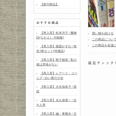
【新刊商品】
【再入荷】松本洋子 / 魔物
買い物を続ける
語(なかよし 付録版)
この商品につい
この商品を友達
【再入荷】楳図かずお / 怪
全3巻セット(特価品)
【再入荷】蛭子能収 / 私の
彼は意味がない
【再入荷】レアード・コー
ニグ / 白い家の少女
【再入荷】犬木加奈子 / 怪
談
【再入荷】永久保貴一 / 生
き人形
【再入荷】編・東雅夫 / 文