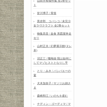
山田芳裕傑作集 全2巻セッ
ト
皆川博子 / 骨笛
黒史郎、コバシコ / 未完少
女ラヴクラフト 全2巻セット
物集高音 / 血食 系図屋奔走
セリ
山村正夫 / 幻夢展示館(ヌレ
本)
沼正三 / 懺悔録 我は如何に
してマゾヒストとなりし乎
とり・みき / パシパエーの
宴
犬木加奈子 / サソリお姉さ
ま
森崎和江 / いのちを産む
ナディン・ゴーディマ / マ