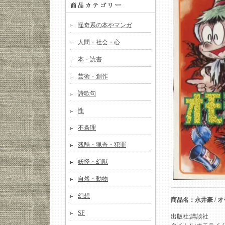
怪奇系の本やマンガ
人間・社会・心
本・読書
芸術・創作
詩歌句
性
不条理
残酷・猟奇・犯罪
妖怪・幻獣
自然・動物
幻想
商品名：永井豪 / 
SF
出版社:講談社