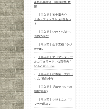
豪怪談傑作選 川端康成集 片
腕
【再入荷】五十嵐大介 / リ
トル・フォレスト 全2巻セッ
ト
【再入荷】いけうち誠一 /
恐怖の叫び
【再入荷】山本直樹 / ラジ
オの仏
【再入荷】マリアンヌ・ア
ルコフォラード、佐藤春夫 /
ぽるとがるぶみ
【再入荷】松本隆、大前田
りん / 微熱少年
【再入荷】児嶋都 / おとめ
地獄(帯付)
【再入荷】小林まこと / マ
ンガの描き方