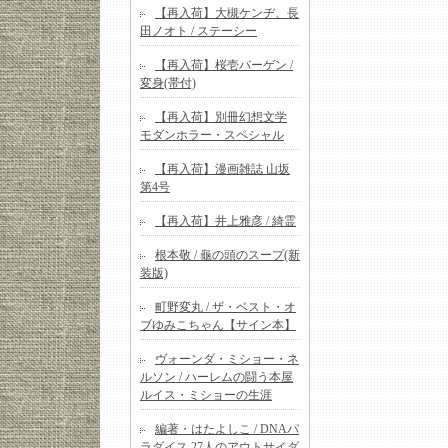
【再入荷】大槻ケンヂ、長
田ノオト / ステーシー
【再入荷】桜壱バーゲン /
変身(帯付)
【再入荷】別冊幻想文学
モダンホラー・スペシャル
【再入荷】漫画雑誌 山坂
第4号
【再入荷】井上雅彦 / 綺霊
根本敬 / 龜の頭のスープ(新
装版)
町野変丸 / ザ・ベスト・オ
ブゆみこちゃん【サイン本】
ヴォーンダ・ミショー・ネ
ルソン / ハーレムの闘う本屋
ルイス・ミショーの生涯
編著・はたよしこ / DNAパ
ラダイス 27人のアウトサイダ