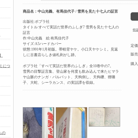
商品名：中山光義、有馬佳代子 / 雪男を見た十七人の証言
出版社:ポプラ社
タイトル:すべて実話だ世界のふしぎ7 雪男を見た十七人の
特
証言
S
作:中山光義 絵:有馬佳代子
サイズ:A5ハードカバー
定価
状態:1991年1月初版。帯軽背ヤケ。小口天ヤケシミ。見返
販売
しに古書店らしき値札剥がし跡。
】
購入
ミにつ
ポプラ社「すべて実話だ世界のふしぎ」全10巻中の7。
雪男の目撃証言集、登山家を何度も飲み込んで来たヒマラ
ヤ山脈のナンガ・パルパット、天狗倒し、天狗礫、狸囃
子、大蛇、シーラカンス、の実話譚を収録。
もの