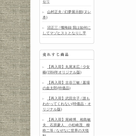
セリ
山村正夫 / 幻夢展示館(ヌレ
本)
沼正三 / 懺悔録 我は如何に
してマゾヒストとなりし乎
【再入荷】丸尾末広 / 少女
椿(1984年オリジナル版)
【再入荷】古谷三敏 / 墓場
の血太郎(特価品)
【再入荷】武田京子 / 誰も
わかってくれない(特価品・オ
リジナル版)
【再入荷】尾崎博、相島敏
夫、石原豪人、小松崎茂、柳
柊二等 / なぜなに世界の大怪