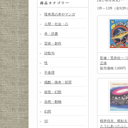
[並び順を変更] >
1件～12件（全92
怪奇系の本やマンガ
人間・社会・心
本・読書
芸術・創作
詩歌句
監修・荒井欣一 / 
性
正体
販売価格:5,000円
不条理
残酷・猟奇・犯罪
妖怪・幻獣
自然・動物
幻想
桜井信夫、梶鮎太 
SF
とうにあったふし