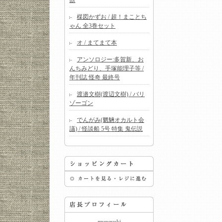
獣
楳図かずお / 超！まことち
ゃん 全3巻セット
オ / まてまて本
アンソロジー:多賀新、お
んちみどり、手塚能理子等 /
年刊誌 怪奇 最終号
渡邉文樹(渡辺文樹) / バリ
ゾーゴン
でんがみ(魍魎オカルト会
議) / 怪談船 5号 特集 鬼伝説