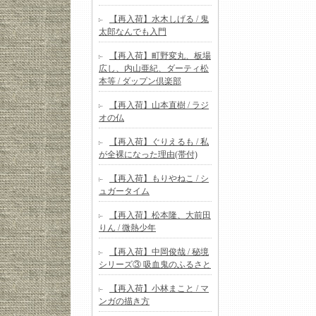
【再入荷】水木しげる / 鬼
太郎なんでも入門
【再入荷】町野変丸、板場
広し、内山亜紀、ダーティ松
本等 / ダップン倶楽部
【再入荷】山本直樹 / ラジ
オの仏
【再入荷】ぐりえるも / 私
が全裸になった理由(帯付)
【再入荷】もりやねこ / シ
ュガータイム
【再入荷】松本隆、大前田
りん / 微熱少年
【再入荷】中岡俊哉 / 秘境
シリーズ③ 吸血鬼のふるさと
【再入荷】小林まこと / マ
ンガの描き方