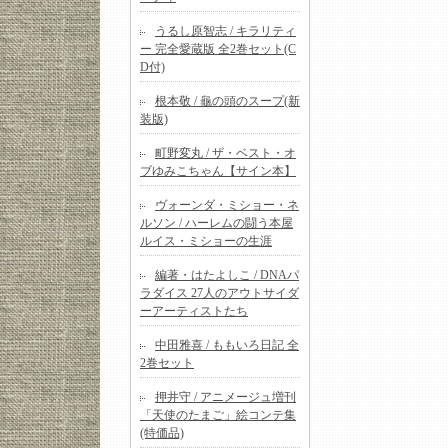
うるし原智志 / キラリティ
ー 完全愛蔵版 全2巻セット(C
D付)
根本敬 / 龜の頭のスープ(新
装版)
町野変丸 / ザ・ベスト・オ
ブゆみこちゃん【サイン本】
ヴォーンダ・ミショー・ネ
ルソン / ハーレムの闘う本屋
ルイス・ミショーの生涯
編著・はたよしこ / DNAパ
ラダイス 27人のアウトサイダ
ーアーティストたち
中田雅喜 / ももいろ日記 全
2巻セット
押井守 / アニメージュ増刊
「天使のたまご」絵コンテ集
(特価品)