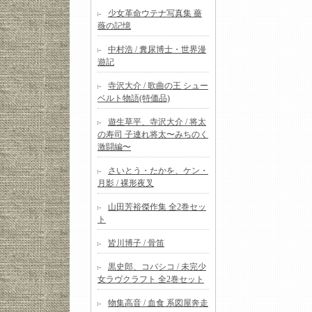
少女革命ウテナ写真集 薔
薇の記憶
中村浩 / 糞尿博士・世界漫
遊記
寺沢大介 / 歌曲の王 シュー
ベルト物語(特価品)
遊生草平、寺沢大介 / 将太
の寿司 子連れ将太〜みちのく
激闘編〜
さいとう・たかを、ケン・
月影 / 裸形夜叉
山田芳裕傑作集 全2巻セッ
ト
皆川博子 / 骨笛
黒史郎、コバシコ / 未完少
女ラヴクラフト 全2巻セット
物集高音 / 血食 系図屋奔走