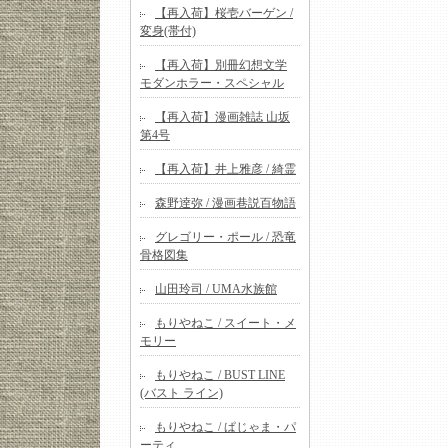
【再入荷】桜壱バーゲン /
変身(帯付)
【再入荷】別冊幻想文学
モダンホラー・スペシャル
【再入荷】漫画雑誌 山坂
第4号
【再入荷】井上雅彦 / 綺霊
森野逹弥 / 漫画巷説百物語
グレゴリー・ポール / 恐竜
骨格図集
山田玲司 / UMA水族館
もりやねこ / スイート・メ
モリー
もりやねこ / BUST LINE
(バスト ライン)
もりやねこ / ぱじゃま・パ
ーティ