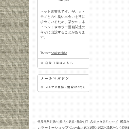
muneyuki
ネット古書店です。が、人・
モノとの生臭い出会いを常に
求めているため、某かの古本
イベントやホラー漫画関連の
何かに出没することがありま
す。
Twitter:
bookssubba
カラーミーショップ
Copyright (C) 2005-2026
GMOペパボ株