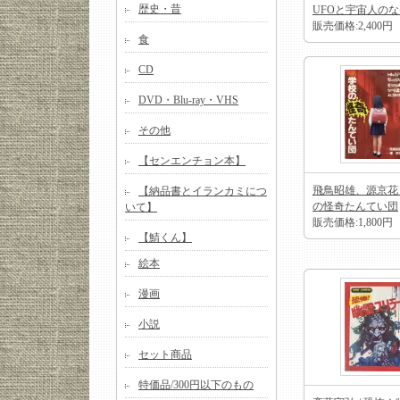
歴史・昔
UFOと宇宙人の
販売価格:2,400円
食
CD
DVD・Blu-ray・VHS
その他
【センエンチョン本】
飛鳥昭雄、源京花 
【納品書とイランカミにつ
の怪奇たんてい団
いて】
販売価格:1,800円
【鯖くん】
絵本
漫画
小説
セット商品
特価品/300円以下のもの