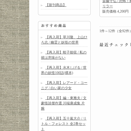
斎藤守弘 / 恐怖
【新刊商品】
リラー
販売価格:4,200円
1件～12件（全92
【再入荷】草川隆、上山ひ
ろ志 / 幽霊と妖怪の世界
【再入荷】蛭子能収 / 私の
彼は意味がない
【再入荷】水木しげる / 世
界の妖怪100話(裸本)
【再入荷】レアード・コー
ニグ / 白い家の少女
【再入荷】編・東雅夫 / 文
豪怪談傑作選 川端康成集 片
腕
【再入荷】五十嵐大介 / リ
トル・フォレスト 全2巻セッ
ト