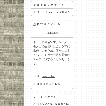
muneyuki
ネット古書店です。が、人・
モノとの生臭い出会いを常に
求めているため、某かの古本
イベントやホラー漫画関連の
何かに出没することがありま
す。
Twitter:
bookssubba