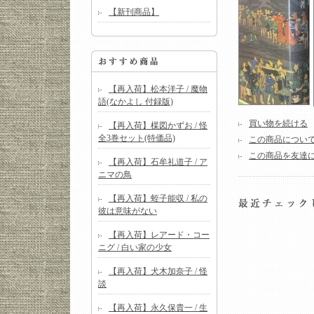
【新刊商品】
【再入荷】松本洋子 / 魔物
語(なかよし 付録版)
買い物を続ける
【再入荷】楳図かずお / 怪
全3巻セット(特価品)
この商品につい
この商品を友達
【再入荷】石牟礼道子 / ア
ニマの鳥
【再入荷】蛭子能収 / 私の
彼は意味がない
【再入荷】レアード・コー
ニグ / 白い家の少女
【再入荷】犬木加奈子 / 怪
談
【再入荷】永久保貴一 / 生