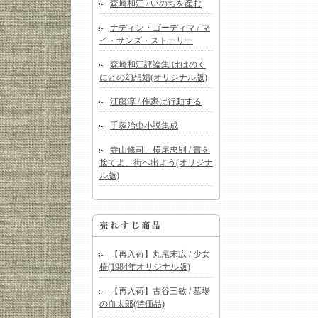
森崎和江 / いのちを産む
ナディン・ゴーディマ / マ
イ・サンズ・ストーリー
森崎和江評論集 ははのく
にとの幻想婚(オリジナル版)
江藤淳 / 作家は行動する
手塚治虫小説集成
寺山修司、横尾忠則 / 書を
捨てよ、街へ出よう(オリジナ
ル版)
【再入荷】丸尾末広 / 少女
椿(1984年オリジナル版)
【再入荷】古谷三敏 / 墓場
の血太郎(特価品)