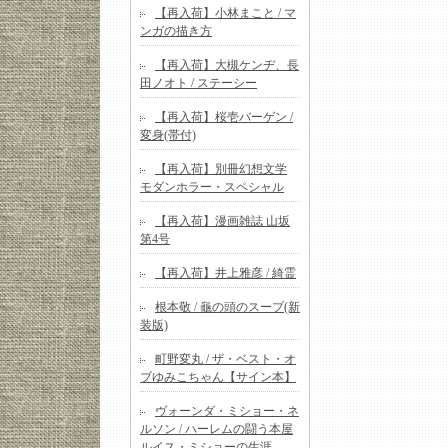
【再入荷】小林まこと / マ
ンガの描き方
【再入荷】大槻ケンヂ、長
田ノオト / ステーシー
【再入荷】桜壱バーゲン /
変身(帯付)
【再入荷】別冊幻想文学
モダンホラー・スペシャル
【再入荷】漫画雑誌 山坂
第4号
【再入荷】井上雅彦 / 綺霊
根本敬 / 龜の頭のスープ(新
装版)
町野変丸 / ザ・ベスト・オ
ブゆみこちゃん【サイン本】
ヴォーンダ・ミショー・ネ
ルソン / ハーレムの闘う本屋
ルイス・ミショーの生涯