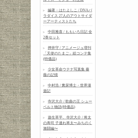
編著・はたよしこ / DNAパ
ラダイス 27人のアウトサイダ
ーアーティストたち
中田雅喜 / ももいろ日記 全
2巻セット
押井守 / アニメージュ増刊
「天使のたまご」絵コンテ集
(特価品)
少女革命ウテナ写真集 薔
薇の記憶
中村浩 / 糞尿博士・世界漫
遊記
寺沢大介 / 歌曲の王 シュー
ベルト物語(特価品)
遊生草平、寺沢大介 / 将太
の寿司 子連れ将太〜みちのく
激闘編〜