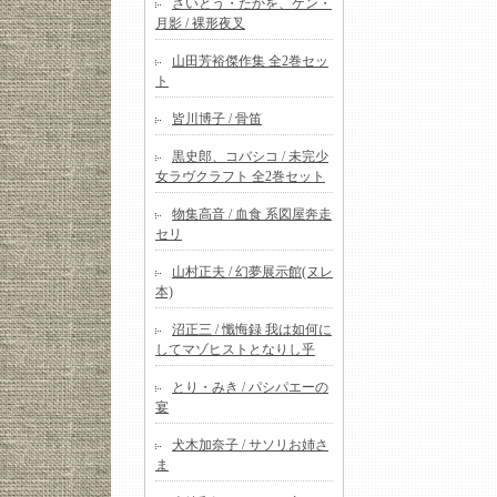
さいとう・たかを、ケン・
月影 / 裸形夜叉
山田芳裕傑作集 全2巻セッ
ト
皆川博子 / 骨笛
黒史郎、コバシコ / 未完少
女ラヴクラフト 全2巻セット
物集高音 / 血食 系図屋奔走
セリ
山村正夫 / 幻夢展示館(ヌレ
本)
沼正三 / 懺悔録 我は如何に
してマゾヒストとなりし乎
とり・みき / パシパエーの
宴
犬木加奈子 / サソリお姉さ
ま