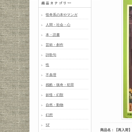
怪奇系の本やマンガ
人間・社会・心
本・読書
芸術・創作
詩歌句
性
不条理
残酷・猟奇・犯罪
妖怪・幻獣
自然・動物
幻想
SF
商品名：【再入荷】角