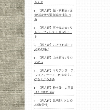
き人形
【再入荷】編・東雅夫 / 文
豪怪談傑作選 川端康成集 片
腕
【再入荷】五十嵐大介 / リ
トル・フォレスト 全2巻セッ
ト
【再入荷】いけうち誠一 /
恐怖の叫び
【再入荷】山本直樹 / ラジ
オの仏
【再入荷】マリアンヌ・ア
ルコフォラード、佐藤春夫 /
ぽるとがるぶみ
【再入荷】松本隆、大前田
りん / 微熱少年
【再入荷】児嶋都 / おとめ
地獄(帯付)