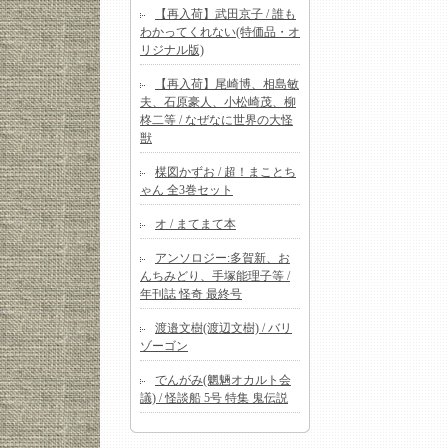
【再入荷】武田京子 / 誰も
わかってくれない(特価品・オ
リジナル版)
【再入荷】尾崎博、相島敏
夫、石原豪人、小松崎茂、柳
柊二等 / なぜなに世界の大怪
獣
楳図かずお / 超！まことち
ゃん 全3巻セット
オ / まてまて本
アンソロジー:多賀新、お
んちみどり、手塚能理子等 /
年刊誌 怪奇 最終号
渡邉文樹(渡辺文樹) / バリ
ゾーゴン
でんがみ(魍魎オカルト会
議) / 怪談船 5号 特集 鬼伝説