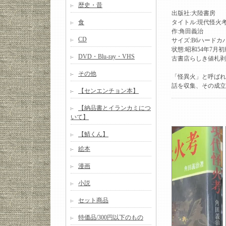
歴史・昔
出版社:大陸書房
食
タイトル:現代怪火考
作:角田義治
CD
サイズ:B6ハードカ
状態:昭和54年7
DVD・Blu-ray・VHS
古書店らしき値札剥
その他
「怪異火」と呼ばれ
話を収集、その成立
【センエンチョン本】
【納品書とイランカミにつ
いて】
【鯖くん】
絵本
漫画
小説
セット商品
特価品/300円以下のもの