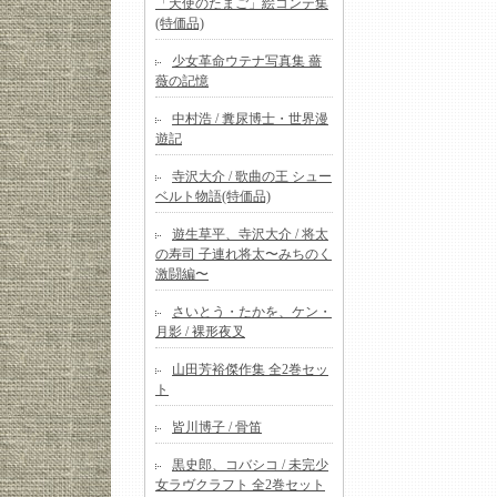
「天使のたまご」絵コンテ集
(特価品)
少女革命ウテナ写真集 薔
薇の記憶
中村浩 / 糞尿博士・世界漫
遊記
寺沢大介 / 歌曲の王 シュー
ベルト物語(特価品)
遊生草平、寺沢大介 / 将太
の寿司 子連れ将太〜みちのく
激闘編〜
さいとう・たかを、ケン・
月影 / 裸形夜叉
山田芳裕傑作集 全2巻セッ
ト
皆川博子 / 骨笛
黒史郎、コバシコ / 未完少
女ラヴクラフト 全2巻セット