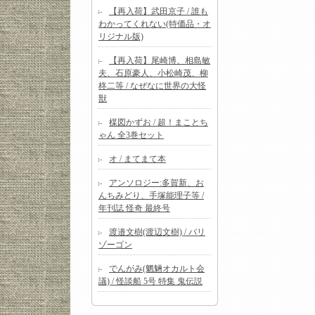
【再入荷】武田京子 / 誰も
わかってくれない(特価品・オ
リジナル版)
【再入荷】尾崎博、相島敏
夫、石原豪人、小松崎茂、柳
柊二等 / なぜなに世界の大怪
獣
楳図かずお / 超！まことち
ゃん 全3巻セット
オ / まてまて本
アンソロジー:多賀新、お
んちみどり、手塚能理子等 /
年刊誌 怪奇 最終号
渡邉文樹(渡辺文樹) / バリ
ゾーゴン
でんがみ(魍魎オカルト会
議) / 怪談船 5号 特集 鬼伝説