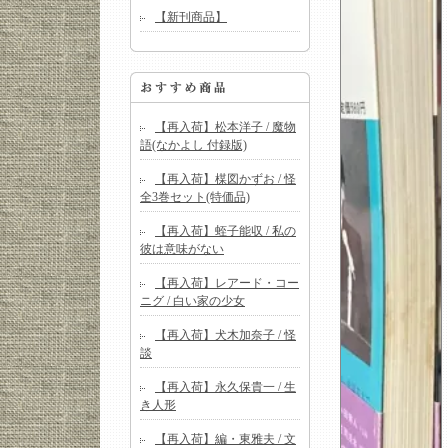
【新刊商品】
【再入荷】松本洋子 / 魔物
語(なかよし 付録版)
【再入荷】楳図かずお / 怪
全3巻セット(特価品)
【再入荷】蛭子能収 / 私の
彼は意味がない
【再入荷】レアード・コー
ニグ / 白い家の少女
【再入荷】犬木加奈子 / 怪
談
【再入荷】永久保貴一 / 生
き人形
【再入荷】編・東雅夫 / 文