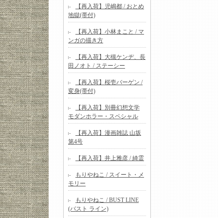
【再入荷】児嶋都 / おとめ
地獄(帯付)
【再入荷】小林まこと / マ
ンガの描き方
【再入荷】大槻ケンヂ、長
田ノオト / ステーシー
【再入荷】桜壱バーゲン /
変身(帯付)
【再入荷】別冊幻想文学
モダンホラー・スペシャル
【再入荷】漫画雑誌 山坂
第4号
【再入荷】井上雅彦 / 綺霊
もりやねこ / スイート・メ
モリー
もりやねこ / BUST LINE
(バスト ライン)