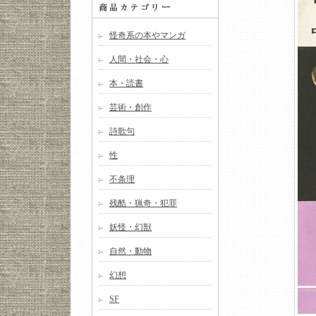
怪奇系の本やマンガ
人間・社会・心
本・読書
芸術・創作
詩歌句
性
不条理
残酷・猟奇・犯罪
妖怪・幻獣
自然・動物
幻想
SF