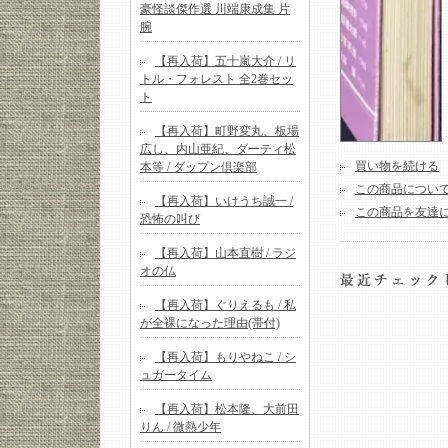
豪怪談傑作選 川端康成集 片
腕
【再入荷】五十嵐大介 / リ
トル・フォレスト 全2巻セッ
ト
【再入荷】町野変丸、板場
広し、内山亜紀、ダーティ松
買い物を続ける
本等 / ダップン倶楽部
この商品につい
【再入荷】いけうち誠一 /
この商品を友達
恐怖の叫び
【再入荷】山本直樹 / ラジ
オの仏
【再入荷】ぐりえるも / 私
が全裸になった理由(帯付)
【再入荷】もりやねこ / シ
ュガータイム
【再入荷】松本隆、大前田
りん / 微熱少年