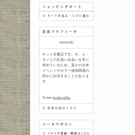
muneyuki
ネット古書店です。が、人・
モノとの生臭い出会いを常に
求めているため、某かの古本
イベントやホラー漫画関連の
何かに出没することがありま
す。
Twitter:
bookssubba