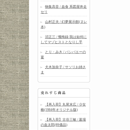
物集高音 / 血食 系図屋奔走
セリ
山村正夫 / 幻夢展示館(ヌレ
本)
沼正三 / 懺悔録 我は如何に
してマゾヒストとなりし乎
とり・みき / パシパエーの
宴
犬木加奈子 / サソリお姉さ
ま
【再入荷】丸尾末広 / 少女
椿(1984年オリジナル版)
【再入荷】古谷三敏 / 墓場
の血太郎(特価品)