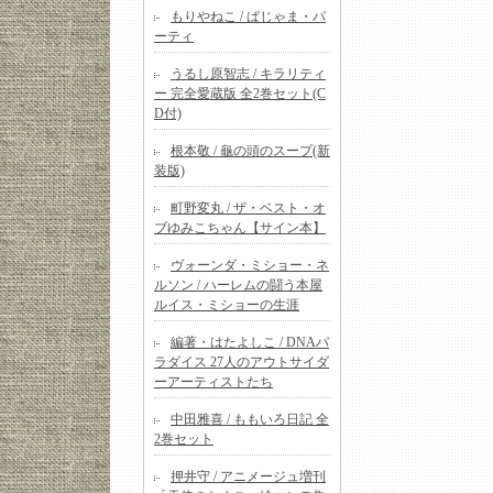
もりやねこ / ぱじゃま・パ
ーティ
うるし原智志 / キラリティ
ー 完全愛蔵版 全2巻セット(C
D付)
根本敬 / 龜の頭のスープ(新
装版)
町野変丸 / ザ・ベスト・オ
ブゆみこちゃん【サイン本】
ヴォーンダ・ミショー・ネ
ルソン / ハーレムの闘う本屋
ルイス・ミショーの生涯
編著・はたよしこ / DNAパ
ラダイス 27人のアウトサイダ
ーアーティストたち
中田雅喜 / ももいろ日記 全
2巻セット
押井守 / アニメージュ増刊