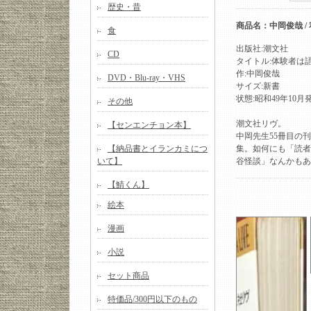
歴史・昔
商品名：中岡俊哉 /
食
出版社:潮文社
CD
タイトル:体験者は
作:中岡俊哉
DVD・Blu-ray・VHS
サイズ:新書
状態:昭和49年10
その他
潮文社リヴ。
【センエンチョン本】
中岡先生55冊目の
【納品書とイランカミにつ
集。如何にも「読者
いて】
谷怪談」なんかもあ
【鯖くん】
絵本
漫画
小説
セット商品
特価品/300円以下のもの