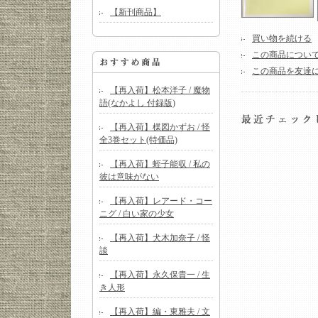
【新刊商品】
買い物を続ける
この商品につい
この商品を友達
【再入荷】松本洋子 / 魔物
語(なかよし 付録版)
【再入荷】楳図かずお / 怪
全3巻セット(特価品)
【再入荷】蛭子能収 / 私の
彼は意味がない
【再入荷】レアード・コー
ニグ / 白い家の少女
【再入荷】犬木加奈子 / 怪
談
【再入荷】永久保貴一 / 生
き人形
【再入荷】編・東雅夫 / 文