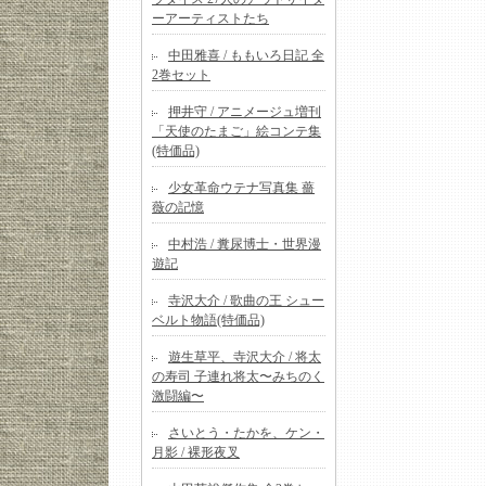
ーアーティストたち
中田雅喜 / ももいろ日記 全
2巻セット
押井守 / アニメージュ増刊
「天使のたまご」絵コンテ集
(特価品)
少女革命ウテナ写真集 薔
薇の記憶
中村浩 / 糞尿博士・世界漫
遊記
寺沢大介 / 歌曲の王 シュー
ベルト物語(特価品)
遊生草平、寺沢大介 / 将太
の寿司 子連れ将太〜みちのく
激闘編〜
さいとう・たかを、ケン・
月影 / 裸形夜叉