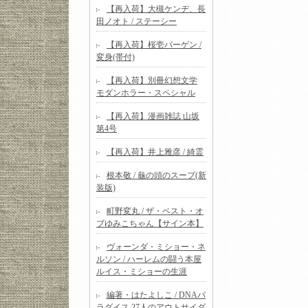
【再入荷】大槻ケンヂ、長
田ノオト / ステーシー
【再入荷】桜壱バーゲン /
変身(帯付)
【再入荷】別冊幻想文学
モダンホラー・スペシャル
【再入荷】漫画雑誌 山坂
第4号
【再入荷】井上雅彦 / 綺霊
根本敬 / 龜の頭のスープ(新
装版)
町野変丸 / ザ・ベスト・オ
ブゆみこちゃん【サイン本】
ヴォーンダ・ミショー・ネ
ルソン / ハーレムの闘う本屋
ルイス・ミショーの生涯
編著・はたよしこ / DNAパ
ラダイス 27人のアウトサイダ