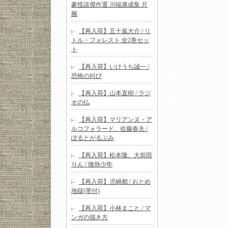
豪怪談傑作選 川端康成集 片
腕
【再入荷】五十嵐大介 / リ
トル・フォレスト 全2巻セッ
ト
【再入荷】いけうち誠一 /
恐怖の叫び
【再入荷】山本直樹 / ラジ
オの仏
【再入荷】マリアンヌ・ア
ルコフォラード、佐藤春夫 /
ぽるとがるぶみ
【再入荷】松本隆、大前田
りん / 微熱少年
【再入荷】児嶋都 / おとめ
地獄(帯付)
【再入荷】小林まこと / マ
ンガの描き方