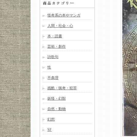
怪奇系の本やマンガ
人間・社会・心
本・読書
芸術・創作
詩歌句
性
不条理
残酷・猟奇・犯罪
妖怪・幻獣
自然・動物
幻想
SF