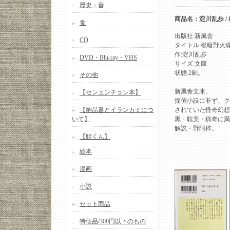
歴史・昔
商品名：淀川乱歩 /
食
出版社:新風舎
CD
タイトル:根暗野火魂
作:淀川乱歩
DVD・Blu-ray・VHS
サイズ:文庫
状態:2刷。
その他
新風舎文庫。
【センエンチョン本】
探偵小説に非ず、ク
【納品書とイランカミにつ
されていた怪奇幻想
いて】
黒・耽美・猟奇に満
解説・野阿梓。
【鯖くん】
絵本
漫画
小説
セット商品
特価品/300円以下のもの