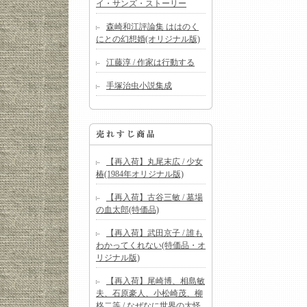
イ・サンズ・ストーリー
森崎和江評論集 ははのく
にとの幻想婚(オリジナル版)
江藤淳 / 作家は行動する
手塚治虫小説集成
【再入荷】丸尾末広 / 少女
椿(1984年オリジナル版)
【再入荷】古谷三敏 / 墓場
の血太郎(特価品)
【再入荷】武田京子 / 誰も
わかってくれない(特価品・オ
リジナル版)
【再入荷】尾崎博、相島敏
夫、石原豪人、小松崎茂、柳
柊二等 / なぜなに世界の大怪