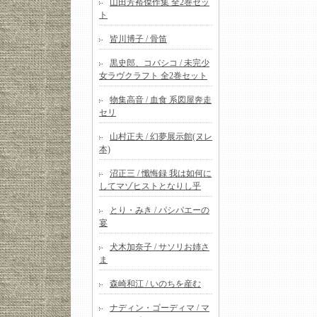
山田芳裕傑作集 全2巻セッ
ト
皆川博子 / 骨笛
黒史郎、コバシコ / 未完少
女ラヴクラフト 全2巻セット
物集高音 / 血食 系図屋奔走
セリ
山村正夫 / 幻夢展示館(ヌレ
本)
沼正三 / 懺悔録 我は如何に
してマゾヒストとなりし乎
とり・みき / パシパエーの
宴
犬木加奈子 / サソリお姉さ
ま
森崎和江 / いのちを産む
ナディン・ゴーディマ / マ