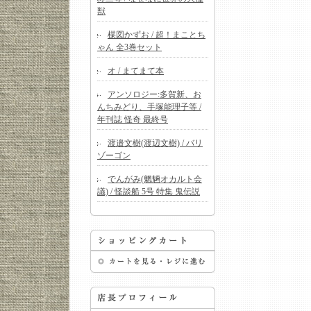
獣
楳図かずお / 超！まことち
ゃん 全3巻セット
オ / まてまて本
アンソロジー:多賀新、お
んちみどり、手塚能理子等 /
年刊誌 怪奇 最終号
渡邉文樹(渡辺文樹) / バリ
ゾーゴン
でんがみ(魍魎オカルト会
議) / 怪談船 5号 特集 鬼伝説